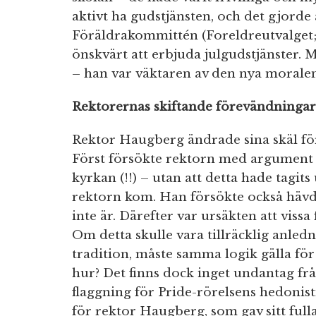
aktivt ha gudstjänsten, och det gjorde 
Föräldrakommittén (Foreldreutvalget; 
önskvärt att erbjuda julgudstjänster. 
– han var väktaren av den nya moralen
Rektorernas skiftande förevändningar
Rektor Haugberg ändrade sina skäl för
Först försökte rektorn med argument 
kyrkan (!!) – utan att detta hade tagi
rektorn kom. Han försökte också hävda 
inte är. Därefter var ursäkten att viss
Om detta skulle vara tillräcklig anledni
tradition, måste samma logik gälla för
hur? Det finns dock inget undantag fr
flaggning för Pride-rörelsens hedonis
för rektor Haugberg, som gav sitt full