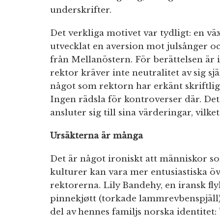
underskrifter.
Det verkliga motivet var tydligt: en v
utvecklat en aversion mot julsånger oc
från Mellanöstern. För berättelsen är 
rektor kräver inte neutralitet av sig sjä
något som rektorn har erkänt skriftlig
Ingen rädsla för kontroverser där. De
ansluter sig till sina värderingar, vilk
Ursäkterna är många
Det är något ironiskt att människor so
kulturer kan vara mer entusiastiska ö
rektorerna. Lily Bandehy, en iransk fl
pinnekjøtt (torkade lammrevbenspjäll)
del av hennes familjs norska identitet: