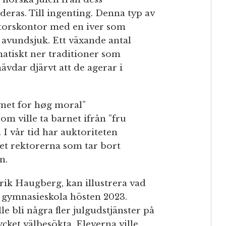
deras. Till ingenting. Denna typ av
ektorskontor med en iver som
 avundsjuk. Ett växande antal
atiskt ner traditioner som
ävdar djärvt att de agerar i
ynet for høg moral”
m ville ta barnet ifrån ”fru
 I vår tid har auktoriteten
et rektorerna som tar bort
n.
rik Haugberg, kan illustrera vad
 gymnasieskola hösten 2023.
lle bli några fler julgudstjänster på
ycket välbesökta. Eleverna ville