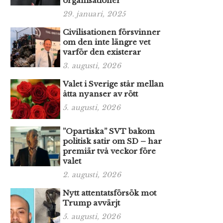
organisationer
29. januari, 2025
Civilisationen försvinner
om den inte längre vet
varför den existerar
3. augusti, 2026
Valet i Sverige står mellan
åtta nyanser av rött
5. augusti, 2026
”Opartiska” SVT bakom
politisk satir om SD – har
premiär två veckor före
valet
2. augusti, 2026
Nytt attentatsförsök mot
Trump avvärjt
5. augusti, 2026