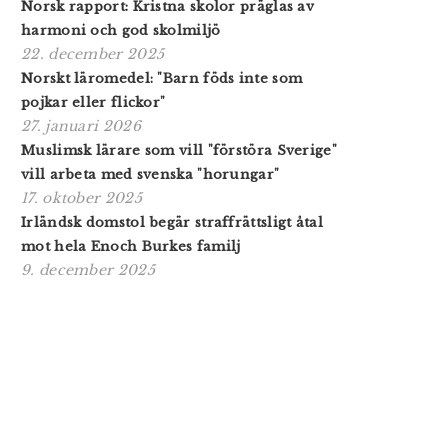
Norsk rapport: Kristna skolor präglas av
harmoni och god skolmiljö
22. december 2025
Norskt läromedel: "Barn föds inte som
pojkar eller flickor"
27. januari 2026
Muslimsk lärare som vill "förstöra Sverige"
vill arbeta med svenska "horungar"
17. oktober 2025
Irländsk domstol begär straffrättsligt åtal
mot hela Enoch Burkes familj
9. december 2025