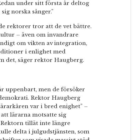
edan under sitt första år deltog
 sig norska sånger.”
 rektorer tror att de vet bättre.
kultur – även om invandrare
ändigt om vikten av integration,
aditioner i enlighet med
m det, säger rektor Haugberg.
 är uppenbart, men de försöker
l demokrati. Rektor Haugberg
ärarkåren var i bred enighet” –
tt lärarna motsatte sig
ktorn tillät inte längre
ulle delta i julgudstjänsten, som