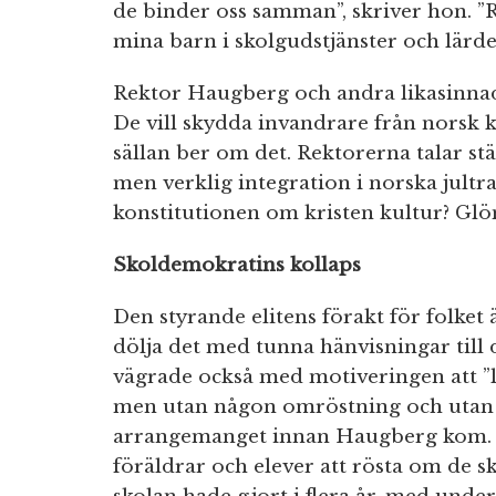
de binder oss samman”, skriver hon. ”R
mina barn i skolgudstjänster och lärde
Rektor Haugberg och andra likasinnade
De vill skydda invandrare från norsk 
sällan ber om det. Rektorerna talar st
men verklig integration i norska jultr
konstitutionen om kristen kultur? Glö
Skoldemokratins kollaps
Den styrande elitens förakt för folket
dölja det med tunna hänvisningar til
vägrade också med motiveringen att ”l
men utan någon omröstning och utan a
arrangemanget innan Haugberg kom. Re
föräldrar och elever att rösta om de sk