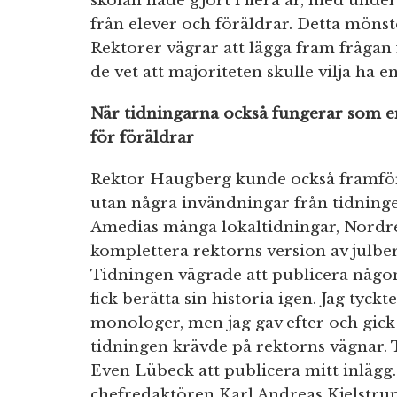
skolan hade gjort i flera år, med unde
från elever och föräldrar. Detta mönst
Rektorer vägrar att lägga fram frågan 
de vet att majoriteten skulle vilja ha en
När tidningarna också fungerar som e
för föräldrar
Rektor Haugberg kunde också framföra
utan några invändningar från tidninge
Amedias många lokaltidningar, Nordre
komplettera rektorns version av julber
Tidningen vägrade att publicera någo
fick berätta sin historia igen. Jag tyck
monologer, men jag gav efter och gic
tidningen krävde på rektorns vägnar. 
Even Lübeck att publicera mitt inlägg. 
chefredaktören Karl Andreas Kjelstru