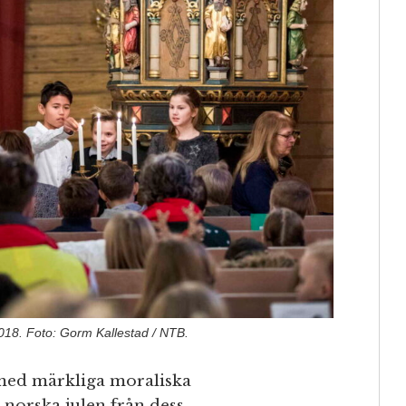
018. Foto: Gorm Kallestad / NTB.
med märkliga moraliska
 norska julen från dess