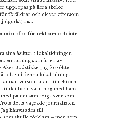
rskrifter som visade massivt stöd
er upprepas på flera skolor:
för föräldrar och elever eftersom
 julgudstjänst.
n mikrofon för rektorer och inte
 sina åsikter i lokaltidningen
n, en tidning som är en av
 Aker Budstikke. Jag försökte
ättelsen i denna lokaltidning.
n annan version utan att rektorn
te att det hade varit nog med hans
k med på det samtidiga svar som
Trots detta vägrade journalisten
Jag hänvisades till
p, som skulle förklara – men som