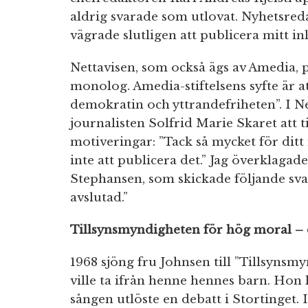
aldrig svarade som utlovat. Nyhetsred
vägrade slutligen att publicera mitt in
Nettavisen, som också ägs av Amedia, 
monolog. Amedia-stiftelsens syfte är a
demokratin och yttrandefriheten”. I N
journalisten Solfrid Marie Skaret att ti
motiveringar: ”Tack så mycket för dit
inte att publicera det.” Jag överklagade
Stephansen, som skickade följande svar
avslutad.”
Tillsynsmyndigheten för hög moral –
1968 sjöng fru Johnsen till ”Tillsyns
ville ta ifrån henne hennes barn. Hon
sången utlöste en debatt i Stortinget.