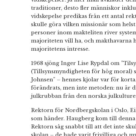
traditioner, desto fler människor inklu
vidskepelse predikas från ett antal r
skulle göra vilken missionär som helst
personer inom makteliten river system
majoriteten vill ha, och makthavarna h
majoritetens intresse.
1968 sjöng Inger Lise Rypdal om ”Tils
(Tillsynsmyndigheten för hög moral) so
Johnsen” – hennes kjolar var för korta.
förändrats, men inte metoden: nu är d
julkrubban från den norska julkulture
Rektorn för Nordbergskolan i Oslo, Ei
som händer. Haugberg kom till denna
Rektorn såg snabbt till att det inte sku
skolan – de hade varit frivilliga och m