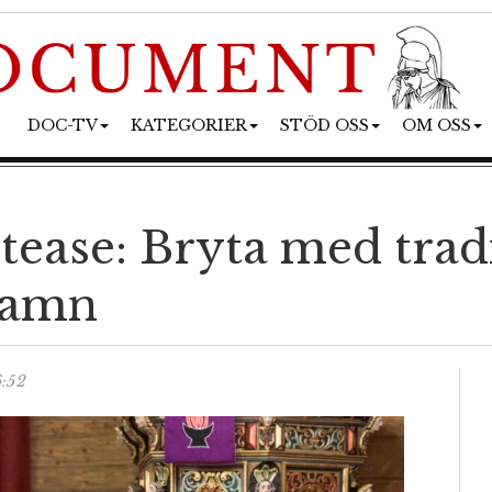
DOC-TV
KATEGORIER
STÖD OSS
OM OSS
ptease: Bryta med trad
namn
:52