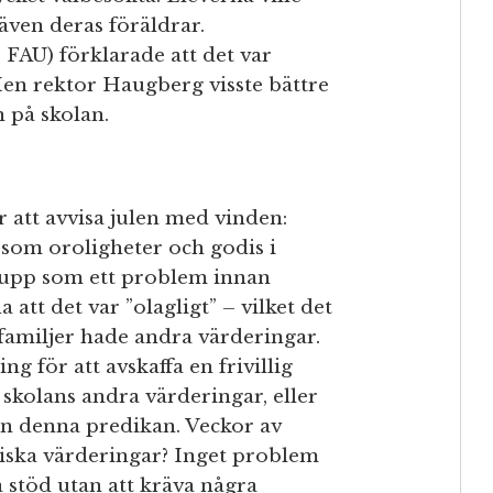
även deras föräldrar.
FAU) förklarade att det var
Men rektor Haugberg visste bättre
 på skolan.
 att avvisa julen med vinden:
som oroligheter och godis i
ts upp som ett problem innan
att det var ”olagligt” – vilket det
a familjer hade andra värderingar.
ng för att avskaffa en frivillig
 skolans andra värderingar, eller
ån denna predikan. Veckor av
tiska värderingar? Inget problem
a stöd utan att kräva några