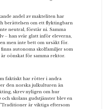
äxande andel av makteliten har
h berättelsen om ett flyktingbarn
inte neutral, förstår ni. Samma
lv – han svär glatt inför eleverna,
en men inte bett om ursäkt för.
t finns autonoma skolfamiljer som
et är oönskat för samma rektor.
m faktiskt har rötter i andra
ver den norska julkulturen än
ykting, skrev nyligen om hur
 och skolans gudstjänster blev en
 ”Traditioner är viktiga eftersom