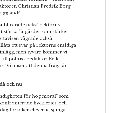
aktören Christian Fredrik Borg
lägg ändå.
publicerade också rektorns
tt stärka ”åtgärder som stärker
ettavisen vägrade också
llåta ett svar på rektorns ensidiga
t inlägg, men tyvärr kommer vi
 till politisk redaktör Erik
: ”Vi anser att denna fråga är
 då och nu
myndigheten för hög moral” som
 konfronterade hyckleriet, och
 Idag försöker eleverna sjunga