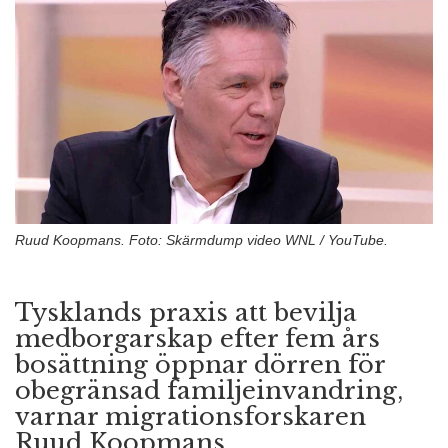
n
Ruud Koopmans. Foto: Skärmdump video WNL / YouTube.
Tysklands praxis att bevilja
medborgarskap efter fem års
bosättning öppnar dörren för
obegränsad familjeinvandring,
varnar migrationsforskaren
Ruud Koopmans.