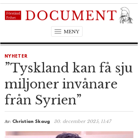
MENY
T
o
g
g
NYHETER
l
”Tyskland kan få sju
e
n
miljoner invånare
a
v
från Syrien”
i
g
a
t
30. december 2025, 11:47
Av:
Christian Skaug
i
o