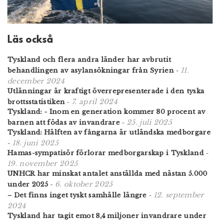
Läs också
Tyskland och flera andra länder har avbrutit
11.
behandlingen av asylansökningar från Syrien
-
december 2024
Utlänningar är kraftigt överrepresenterade i den tyska
7. april 2024
brottsstatistiken
-
Tyskland: - Inom en generation kommer 80 procent av
25. juli 2025
barnen att födas av invandrare
-
Tyskland: Hälften av fångarna är utländska medborgare
18. juni 2025
-
Hamas-sympatisör förlorar medborgarskap i Tyskland
-
19. november 2025
UNHCR har minskat antalet anställda med nästan 5.000
6. oktober 2025
under 2025
-
12. september
– Det finns inget tyskt samhälle längre
-
2024
Tyskland har tagit emot 8,4 miljoner invandrare under