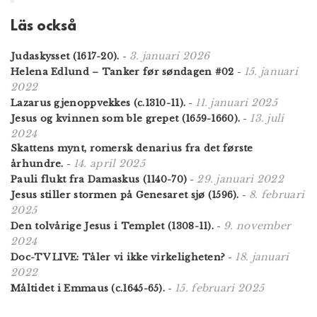
Läs också
3. januari 2026
Judaskysset (1617-20).
-
15. januari
Helena Edlund – Tanker før søndagen #02
-
2022
11. januari 2025
Lazarus gjenoppvekkes (c.1310-11).
-
13. juli
Jesus og kvinnen som ble grepet (1659-1660).
-
2024
Skattens mynt, romersk denarius fra det første
14. april 2025
århundre.
-
29. januari 2022
Pauli flukt fra Damaskus (1140-70)
-
8. februari
Jesus stiller stormen på Genesaret sjø (1596).
-
2025
9. november
Den tolvårige Jesus i Templet (1308-11).
-
2024
18. januari
Doc-TV LIVE: Tåler vi ikke virkeligheten?
-
2022
15. februari 2025
Måltidet i Emmaus (c.1645-65).
-