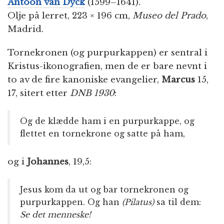
Antoon van Dyck
(1599–1641).
Olje på lerret, 223 × 196 cm,
Museo del Prado
,
Madrid.
Tornekronen (og purpurkappen) er sentral i
Kristus-ikonografien, men de er bare nevnt i
to av de fire kanoniske evangelier,
Marcus
15,
17, sitert etter
DNB 1930
:
Og de klædde ham i en purpurkappe, og
flettet en tornekrone og satte på ham,
og i
Johannes
, 19,5:
Jesus kom da ut og bar tornekronen og
purpurkappen. Og han
(Pilatus)
sa til dem:
Se det menneske!