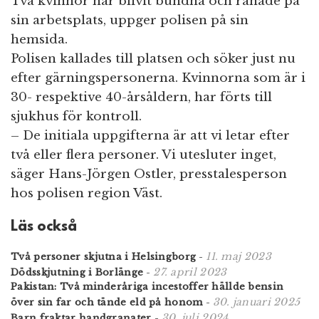
Två kvinnor har blivit bundna och rånade på
n
sin arbetsplats, uppger polisen på sin
hemsida.
Polisen kallades till platsen och söker just nu
efter gärningspersonerna. Kvinnorna som är i
30- respektive 40-årsåldern, har förts till
sjukhus för kontroll.
– De initiala uppgifterna är att vi letar efter
två eller flera personer. Vi utesluter inget,
säger Hans-Jörgen Ostler, presstalesperson
hos polisen region Väst.
Läs också
11. maj 2023
Två personer skjutna i Helsingborg
-
27. april 2023
Dödsskjutning i Borlänge
-
Pakistan: Två minderåriga incestoffer hällde bensin
30. januari 2025
över sin far och tände eld på honom
-
30. juli 2024
Barn fraktar handgranater
-