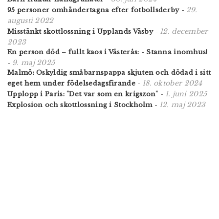
29.
95 personer omhändertagna efter fotbollsderby
-
augusti 2022
12. december
Misstänkt skottlossning i Upplands Väsby
-
2023
En person död – fullt kaos i Västerås: - Stanna inomhus!
9. maj 2025
-
Malmö: Oskyldig småbarnspappa skjuten och dödad i sitt
18. oktober 2024
eget hem under födelsedagsfirande
-
1. juni 2025
Upplopp i Paris: "Det var som en krigszon"
-
12. maj 2023
Explosion och skottlossning i Stockholm
-