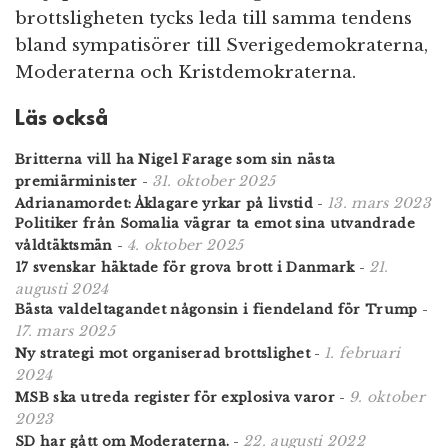
brottsligheten tycks leda till samma tendens
bland sympatisörer till Sverigedemokraterna,
Moderaterna och Kristdemokraterna.
Läs också
Britterna vill ha Nigel Farage som sin nästa
31. oktober 2025
premiärminister
-
13. mars 2023
Adrianamordet: Åklagare yrkar på livstid
-
Politiker från Somalia vägrar ta emot sina utvandrade
4. oktober 2025
våldtäktsmän
-
21.
17 svenskar häktade för grova brott i Danmark
-
augusti 2024
Bästa valdeltagandet någonsin i fiendeland för Trump
-
17. mars 2025
1. februari
Ny strategi mot organiserad brottslighet
-
2024
9. oktober
MSB ska utreda register för explosiva varor
-
2023
22. augusti 2022
SD har gått om Moderaterna.
-