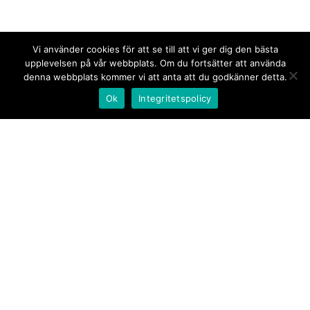
Vi använder cookies för att se till att vi ger dig den bästa
upplevelsen på vår webbplats. Om du fortsätter att använda
denna webbplats kommer vi att anta att du godkänner detta.
Ok
Integritetspolicy
Kontakt/tips oss
Om oss
Document.se