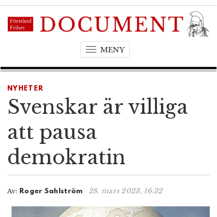
MENY
T
o
g
g
NYHETER
l
Svenskar är villiga
e
n
att pausa
a
v
demokratin
i
g
a
t
28. mars 2023, 16:32
Av:
Roger Sahlström
i
o