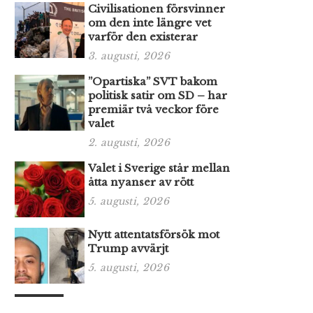
Civilisationen försvinner
om den inte längre vet
varför den existerar
3. augusti, 2026
”Opartiska” SVT bakom
politisk satir om SD – har
premiär två veckor före
valet
2. augusti, 2026
Valet i Sverige står mellan
åtta nyanser av rött
5. augusti, 2026
Nytt attentatsförsök mot
Trump avvärjt
5. augusti, 2026