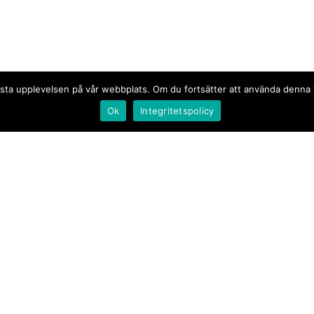
n bästa upplevelsen på vår webbplats. Om du fortsätter att använda denn
Ok
Integritetspolicy
Document.se
Första sidan
·
Nyheter
·
Kommentarer
·
Utrikes
·
Gästskribent
·
Ur flödet/I korthet
·
Notiser
·
Svarta tavlan
·
Kultur
·
Debatt
·