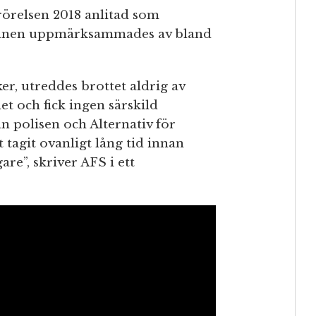
örelsen 2018 anlitad som
nnen uppmärksammades av bland
ker, utreddes brottet aldrig av
t och fick ingen särskild
an polisen och Alternativ för
t tagit ovanligt lång tid innan
re”, skriver AFS i ett