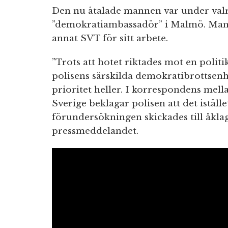
Den nu åtalade mannen var under valr
”demokratiambassadör” i Malmö. Ma
annat SVT för sitt arbete.
”Trots att hotet riktades mot en politi
polisens särskilda demokratibrottsenhe
prioritet heller. I korrespondens mell
Sverige beklagar polisen att det iställe
förundersökningen skickades till åklaga
pressmeddelandet.