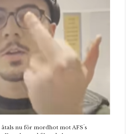
åtals nu för mordhot mot AFS´s