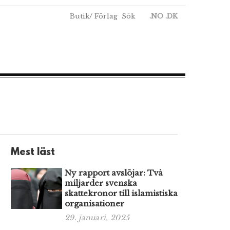
Butik
/
Förlag
Sök
.NO
.DK
Mest läst
Ny rapport avslöjar: Två
miljarder svenska
skattekronor till islamistiska
organisationer
29. januari, 2025