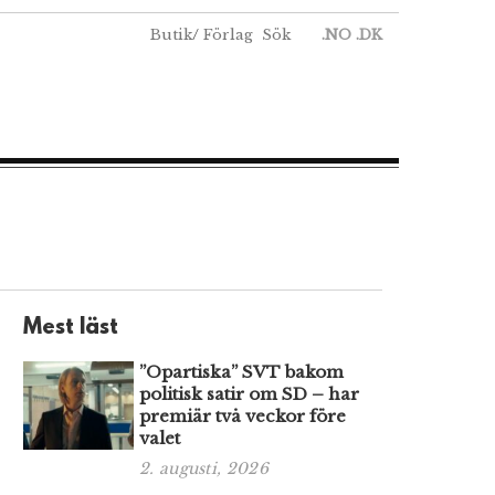
Butik
/
Förlag
Sök
.NO
.DK
Mest läst
”Opartiska” SVT bakom
politisk satir om SD – har
premiär två veckor före
valet
2. augusti, 2026