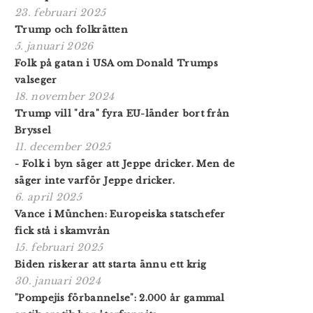
23. februari 2025
Trump och folkrätten
5. januari 2026
Folk på gatan i USA om Donald Trumps
valseger
18. november 2024
Trump vill "dra" fyra EU-länder bort från
Bryssel
11. december 2025
- Folk i byn säger att Jeppe dricker. Men de
säger inte varför Jeppe dricker.
6. april 2025
Vance i München: Europeiska statschefer
fick stå i skamvrån
15. februari 2025
Biden riskerar att starta ännu ett krig
30. januari 2024
"Pompejis förbannelse": 2.000 år gammal