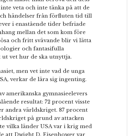
nte veta och inte tänka på att de
ch händelser från förfluten tid till
lever i enastående tider befriade
manhang mellan det som kom före
ösa och fritt svävande blir vi lätta
eologier och fantasifulla
ut vet hur de ska utnyttja.
asiet, men vet inte vad de unga
SA, verkar de lära sig ingenting.
av amerikanska gymnasieelevers
lående resultat: 72 procent visste
er andra världskriget. 87 procent
ärldskriget på grund av attacken
te vilka länder USA var i krig med
de att Dwight D. Eisenhower var