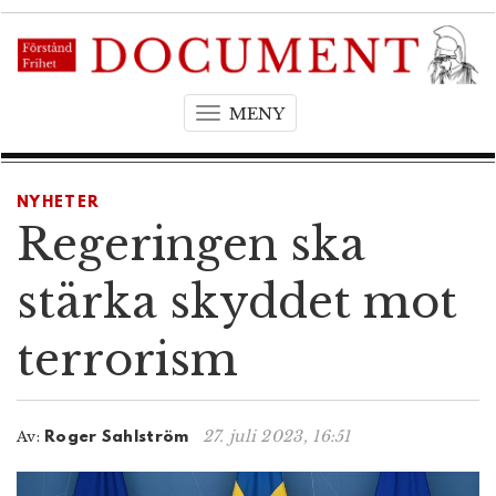
MENY
T
o
g
g
NYHETER
l
Regeringen ska
e
n
stärka skyddet mot
a
v
terrorism
i
g
a
t
27. juli 2023, 16:51
Av:
Roger Sahlström
i
o