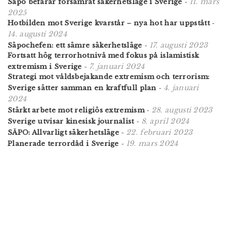
11. mars
Säpo befarar försämrat säkerhetsläge i Sverige
-
2025
Hotbilden mot Sverige kvarstår – nya hot har uppstått
-
14. augusti 2024
17. augusti 2023
Säpochefen: ett sämre säkerhetsläge
-
Fortsatt hög terrorhotnivå med fokus på islamistisk
7. januari 2024
extremism i Sverige
-
Strategi mot våldsbejakande extremism och terrorism:
4. januari
Sverige sätter samman en kraftfull plan
-
2024
28. augusti 2023
Stärkt arbete mot religiös extremism
-
8. april 2024
Sverige utvisar kinesisk journalist
-
22. februari 2023
SÄPO: Allvarligt säkerhetsläge
-
19. mars 2024
Planerade terrordåd i Sverige
-