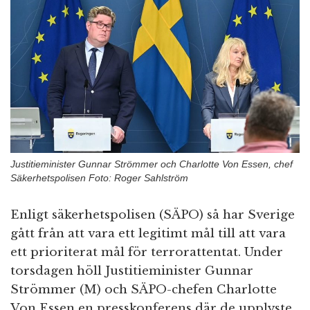
n
Justitieminister Gunnar Strömmer och Charlotte Von Essen, chef
Säkerhetspolisen Foto: Roger Sahlström
Enligt säkerhetspolisen (SÄPO) så har Sverige
gått från att vara ett legitimt mål till att vara
ett prioriterat mål för terrorattentat. Under
torsdagen höll Justitieminister Gunnar
Strömmer (M) och SÄPO-chefen Charlotte
Von Essen en presskonferens där de upplyste