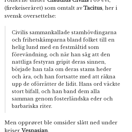
romerne under
Claudius Civilis
i 69 evt,
(firekeiseråret) som omtalt av
Tacitus
, her i
svensk oversettelse:
Civilis sammankallade stamhövdingarna
och frihetskämparna bland folket till en
helig lund med en festmåltid som
förevändning, och när han såg att den
nattliga festyran gripit deras sinnen,
började han tala om deras stams heder
och ära, och han fortsatte med att räkna
upp de oförrätter de lidit. Hans ord väckte
stort bifall, och han band dem alla
samman genom fosterländska eder och
barbariska riter.
Men opprøret ble omsider slått ned under
keiser
Vespasian
.