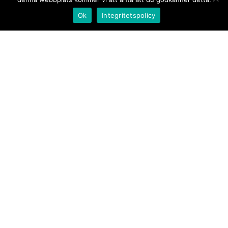
Ok
Integritetspolicy
Kontakt/tips oss
Om oss
Document.se
Första sidan
·
Nyheter
·
Kommentarer
·
Utrikes
·
Gästskribent
·
Ur flödet/I korthet
·
Notiser
·
Svarta
tavlan
·
Kultur
·
Debatt
·
Butik/Förlag