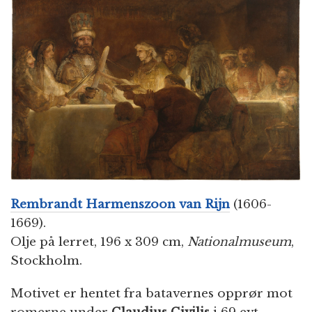
n
Rembrandt Harmenszoon van Rijn
(1606-
1669).
Olje på lerret, 196 x 309 cm,
Nationalmuseum
,
Stockholm.
Motivet er hentet fra batavernes opprør mot