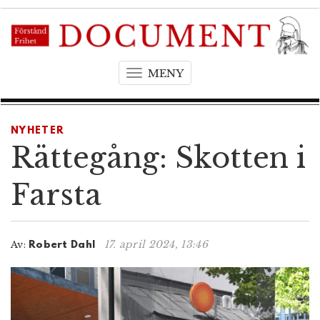
MENY
T
o
g
g
NYHETER
l
Rättegång: Skotten i
e
n
Farsta
a
v
i
17. april 2024, 13:46
Av:
Robert Dahl
g
a
t
i
o