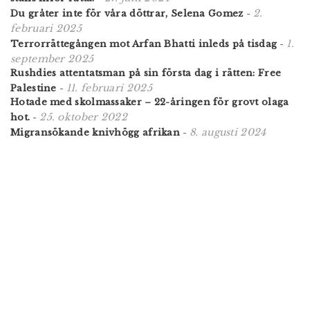
2.
Du gråter inte för våra döttrar, Selena Gomez
-
februari 2025
1.
Terrorrättegången mot Arfan Bhatti inleds på tisdag
-
september 2025
Rushdies attentatsman på sin första dag i rätten: Free
11. februari 2025
Palestine
-
Hotade med skolmassaker – 22-åringen för grovt olaga
25. oktober 2022
hot.
-
8. augusti 2024
Migransökande knivhögg afrikan
-