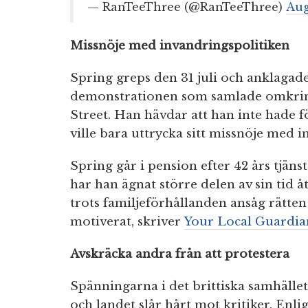
— RanTeeThree (@RanTeeThree)
Aug
Missnöje med invandringspolitiken
Spring greps den 31 juli och anklagade
demonstrationen som samlade omkri
Street. Han hävdar att han inte hade för
ville bara uttrycka sitt missnöje med 
Spring går i pension efter 42 års tjän
har han ägnat större delen av sin tid å
trots familjeförhållanden ansåg rätten a
motiverat, skriver
Your Local Guardia
Avskräcka andra från att protestera
Spänningarna i det brittiska samhälle
och landet slår hårt mot kritiker. En