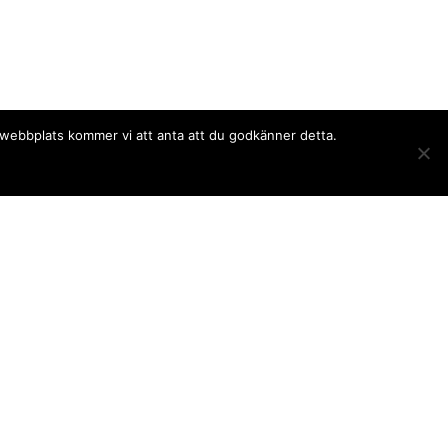
a webbplats kommer vi att anta att du godkänner detta.
Följ oss