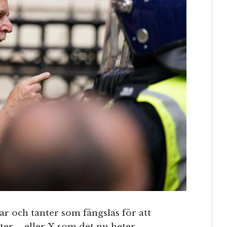
ar och tanter som fängslas för att
ter – eller X som det nu heter.