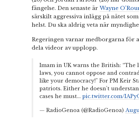
fängelse. Den senaste är
Wayne O’Rou
särskilt aggressiva inlägg på nätet s
helst. Du ska aldrig veta när myndighet
Regeringen varnar medborgarna för at
dela videor av upplopp.
Imam in UK warns the British: “The l
laws, you cannot oppose and contrad
like your democracy!” For PM Keir St
patriots. Either he doesn’t understand
cases he must…
pic.twitter.com/IAP
— RadioGenoa (@RadioGenoa)
Augu