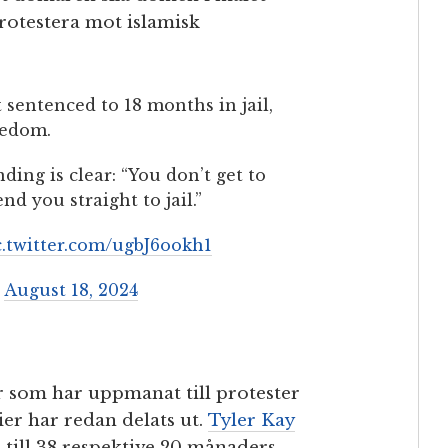
rotestera mot islamisk
 sentenced to 18 months in jail,
eedom.
ing is clear: “You don’t get to
nd you straight to jail.”
c.twitter.com/ugbJ6ookh1
)
August 18, 2024
r som har uppmanat till protester
ier har redan delats ut.
Tyler Kay
 till 38 respektive 20 månaders