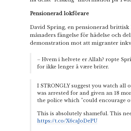
Pensionerad lokförare
David Spring, en pensionerad brittisk 
månaders fängelse för hädelse och de
demonstration mot att migranter inkva
– Hvem i helvete er Allah? ropte Spri
for ikke lenger å være briter.
I STRONGLY suggest you watch all of
was arrested for and given an 18 mo
the police which ”could encourage o
This is absolutely shameful. This nee
https://t.co/X6caJoDePU