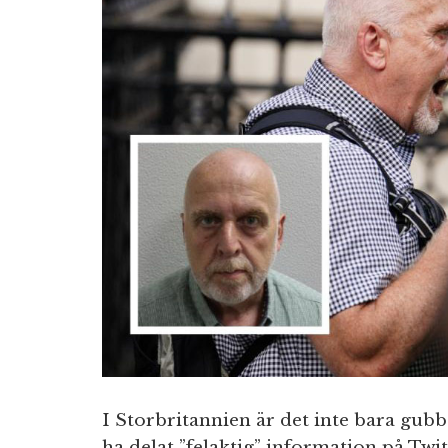
I Storbritannien är det inte bara gubb
ha delat ”felaktig” information på Twit