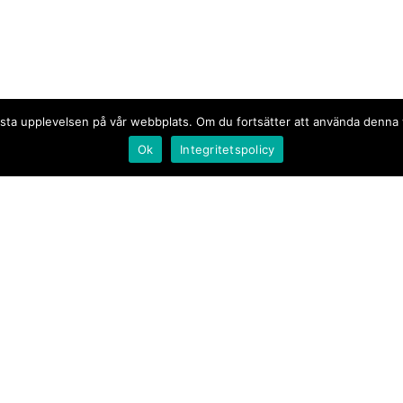
n bästa upplevelsen på vår webbplats. Om du fortsätter att använda denn
Ok
Integritetspolicy
Document.se
Första sidan
·
Nyheter
·
Kommentarer
·
Utrikes
·
Gästskribent
·
Ur flödet/I korthet
·
Notiser
·
Svarta tavlan
·
Kultur
·
Debatt
·