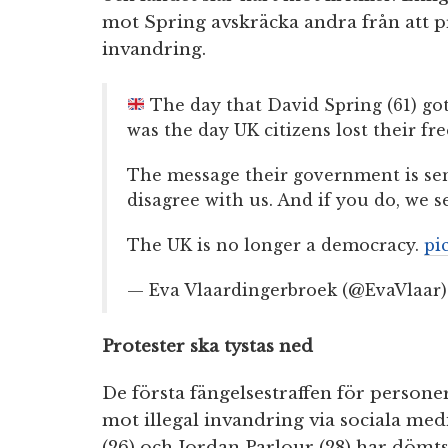
mot Spring avskräcka andra från att p
invandring.
The day that David Spring (61) got
was the day UK citizens lost their fr
The message their government is send
disagree with us. And if you do, we se
The UK is no longer a democracy.
pi
— Eva Vlaardingerbroek (@EvaVlaar
Protester ska tystas ned
De första fängelsestraffen för persone
mot illegal invandring via sociala med
(26) och Jordan Parlour (28) har dömts