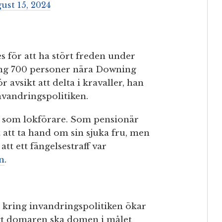
ust 15, 2024
s för att ha stört freden under
ng 700 personer nära Downing
 avsikt att delta i kravaller, han
invandringspolitiken.
st som lokförare. Som pensionär
t att ta hand om sin sjuka fru, men
tt ett fängelsestraff var
n
.
t kring invandringspolitiken ökar
ligt domaren ska domen i målet