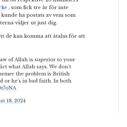
rke
, som fick tre år för inte
om kunde ha postats av vem som
erna väljer ut just dig.
t de kan komma att åtalas för att
aw of Allah is superior to your
ict what Allah says. We don’t
armer the problem is British
 or he’s in bad faith. In both
y0t7oNA
st 18, 2024