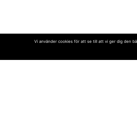
Vi använder cookies för att se till att vi ger dig de
Kontakt/tips oss
Om oss