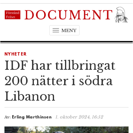
MENY
T
o
g
g
NYHETER
l
IDF har tillbringat
e
n
200 nätter i södra
a
v
Libanon
i
g
a
t
1. oktober 2024, 16:52
Av:
Erling Marthinsen
i
o