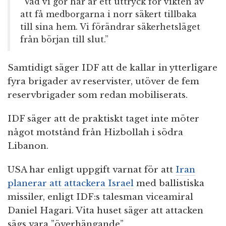
”Vad vi gör här är ett uttryck för vikten av
att få medborgarna i norr säkert tillbaka
till sina hem. Vi förändrar säkerhetsläget
från början till slut.”
Samtidigt säger IDF att de kallar in ytterligare
fyra brigader av reservister, utöver de fem
reservbrigader som redan mobiliserats.
IDF säger att de praktiskt taget inte möter
något motstånd från Hizbollah i södra
Libanon.
USA har enligt uppgift varnat för att
Iran
planerar att attackera Israel
med ballistiska
missiler, enligt IDF:s talesman viceamiral
Daniel Hagari. Vita huset säger att attacken
sägs vara ”överhängande”.