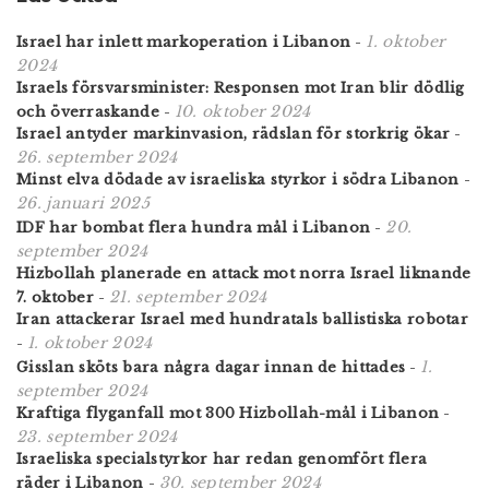
1. oktober
Israel har inlett markoperation i Libanon
-
2024
Israels försvars­minister: Responsen mot Iran blir dödlig
10. oktober 2024
och överraskande
-
Israel antyder markinvasion, rädslan för storkrig ökar
-
26. september 2024
Minst elva dödade av israeliska styrkor i södra Libanon
-
26. januari 2025
20.
IDF har bombat flera hundra mål i Libanon
-
september 2024
Hizbollah planerade en attack mot norra Israel liknande
21. september 2024
7. oktober
-
Iran attackerar Israel med hundratals ballistiska robotar
1. oktober 2024
-
1.
Gisslan sköts bara några dagar innan de hittades
-
september 2024
Kraftiga flyganfall mot 300 Hizbollah-mål i Libanon
-
23. september 2024
Israeliska specialstyrkor har redan genomfört flera
30. september 2024
räder i Libanon
-