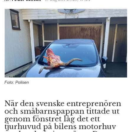
n
Foto: Polisen
När den svenske entreprenören
och småbarnspappan tittade ut
genom fönstret låg det ett
tjurhuvud på bilens motorhuv