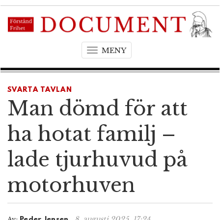
MENY
T
o
g
g
SVARTA TAVLAN
l
Man dömd för att
e
n
ha hotat familj –
a
v
lade tjurhuvud på
i
g
motorhuven
a
t
i
o
8. augusti 2025, 17:24
Av:
Peder Jensen