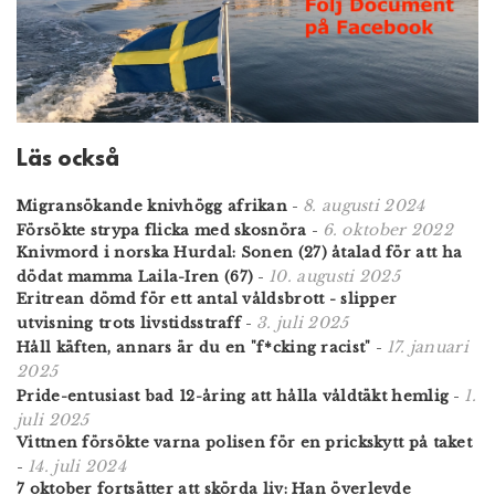
Läs också
8. augusti 2024
Migransökande knivhögg afrikan
-
6. oktober 2022
Försökte strypa flicka med skosnöra
-
Knivmord i norska Hurdal: Sonen (27) åtalad för att ha
10. augusti 2025
dödat mamma Laila-Iren (67)
-
Eritrean dömd för ett antal våldsbrott - slipper
3. juli 2025
utvisning trots livstidsstraff
-
17. januari
Håll käften, annars är du en "f*cking racist"
-
2025
1.
Pride-entusiast bad 12-åring att hålla våldtäkt hemlig
-
juli 2025
Vittnen försökte varna polisen för en prickskytt på taket
14. juli 2024
-
7 oktober fortsätter att skörda liv: Han överlevde