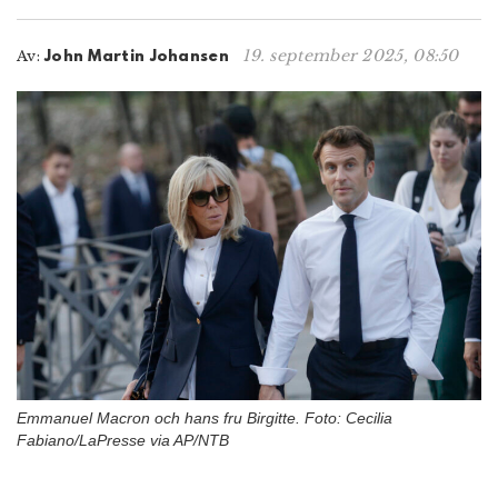
n
19. september 2025, 08:50
Av:
John Martin Johansen
Emmanuel Macron och hans fru Birgitte. Foto: Cecilia
Fabiano/LaPresse via AP/NTB