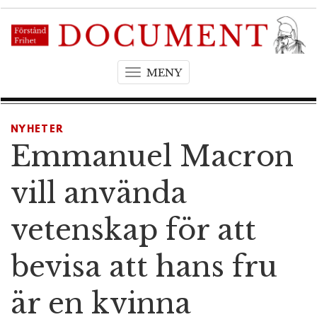
MENY
T
o
g
g
NYHETER
l
Emmanuel Macron
e
n
vill använda
a
v
vetenskap för att
i
g
bevisa att hans fru
a
t
är en kvinna
i
o