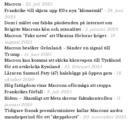
23. juli 2025
Macron
-
28. juni
Frankrike vill skjuta upp EU:s nya "klimatmål"
-
2025
Dom i målet om falska påståenden på internet om
5. januari 2026
Brigitte Macrons kön och sexualitet
-
19.
Macron: "Fake news" att Ukraina förlorar kriget
-
augusti 2025
Macron besöker Grönland: - Sänder en signal till
15. juni 2025
Trump
-
Macron kan komma att skicka kärnvapen till Tyskland
25. februari 2025
för att avskräcka Ryssland
-
18.
Läraren Samuel Paty (47) halshöggs på öppen gata
-
oktober 2020
Hög fattigdom visar Macrons oförmåga att stoppa
9. juli 2025
Frankrikes förfall
-
11.
Biden: – Skamligt att Meta skrotar faktakontrollen
-
januari 2025
Tidigare fransk premiärminister kallar Macrons andra
20. november 2025
mandatperiod för ett "skeppsbrott"
-