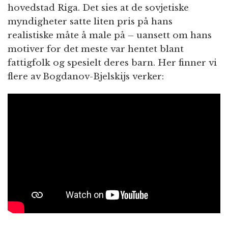
hovedstad Riga. Det sies at de sovjetiske
myndigheter satte liten pris på hans
realistiske måte å male på – uansett om hans
motiver for det meste var hentet blant
fattigfolk og spesielt deres barn. Her finner vi
flere av Bogdanov-Bjelskijs verker: