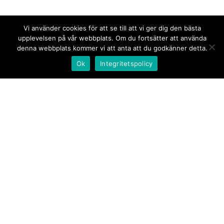
Vi använder cookies för att se till att vi ger dig den bästa
upplevelsen på vår webbplats. Om du fortsätter att använda
denna webbplats kommer vi att anta att du godkänner detta.
Ok
Integritetspolicy
Kontakt/tips oss
Om oss
Document.se