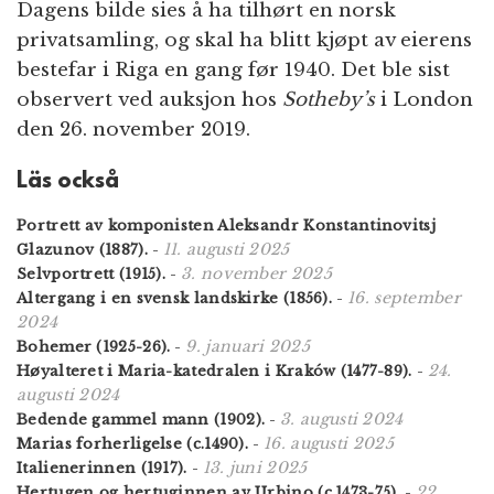
Dagens bilde sies å ha tilhørt en norsk
privatsamling, og skal ha blitt kjøpt av eierens
bestefar i Riga en gang før 1940. Det ble sist
observert ved auksjon hos
Sotheby’s
i London
den 26. november 2019.
Läs också
Portrett av komponisten Aleksandr Konstantinovitsj
11. augusti 2025
Glazunov (1887).
-
3. november 2025
Selvportrett (1915).
-
16. september
Altergang i en svensk landskirke (1856).
-
2024
9. januari 2025
Bohemer (1925-26).
-
24.
Høyalteret i Maria-katedralen i Kraków (1477-89).
-
augusti 2024
3. augusti 2024
Bedende gammel mann (1902).
-
16. augusti 2025
Marias forherligelse (c.1490).
-
13. juni 2025
Italienerinnen (1917).
-
22.
Hertugen og hertuginnen av Urbino (c.1473-75).
-