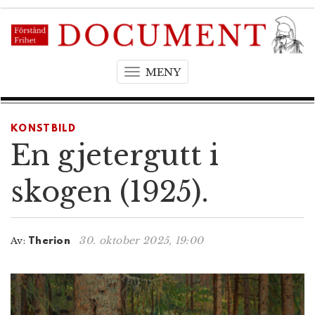
MENY
T
o
g
g
KONSTBILD
l
En gjetergutt i
e
n
skogen (1925).
a
v
i
30. oktober 2025, 19:00
Av:
Therion
g
a
t
i
o