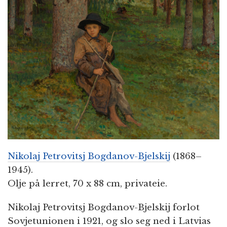
n
Nikolaj Petrovitsj Bogdanov-Bjelskij
(1868–
1945).
Olje på lerret, 70 x 88 cm, privateie.
Nikolaj Petrovitsj Bogdanov-Bjelskij forlot
Sovjetunionen i 1921, og slo seg ned i Latvias