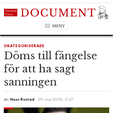
MENY
T
o
g
g
OKATEGORISERADE
l
Döms till fängelse
e
n
för att ha sagt
a
v
sanningen
i
g
a
t
29. maj 2026, 17:47
Av:
Hans Rustad
i
o