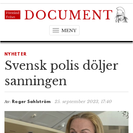
MENY
T
o
g
g
NYHETER
l
Svensk polis döljer
e
n
sanningen
a
v
i
25. september 2023, 17:40
Av:
Roger Sahlström
g
a
t
i
o