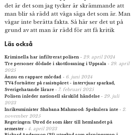
det är det som jag tycker är skrämmande att
man blir så rädd att våga säga det som är. Man
vågar inte berätta fakta. Så här ser det ut på
grund av att man är rädd för att få kritik
Läs också
29. april 2024
Kriminella har infiltrerat polisen
-
29. april
Tre personer dödade i skottlossning i Uppsala
-
2025
6. juni 2024
Ännu en rappare mördad
-
TV4 fortsätter på rasistspåret - intervjuar sparkad,
7. februari 2025
Sverigehatande lärare
-
29. juli
Polisen inleder nationell särskild händelse
-
2023
2.
Inrikesminister Shabana Mahmood: Spekulera inte
-
november 2025
Regeringen: Utred de som åker till hemlandet på
4. april 2023
semester
-
Rickard Andersson (35) utpekad som gärningsman i