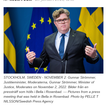
n
STOCKHOLM, SWEDEN - NOVEMBER 2: Gunnar Strömmer,
Justitieminister, Moderaterna, Gunnar Strömmer, Minister of
Justice, Moderates on November 2, 2022. Bilder från en
pressträff som hölls i Bella i Rosenbad. --- Pictures from a press
meeting that was held in Bella in Rosenbad. Photo by PELLE T
NILSSON/Swedish Press Agency