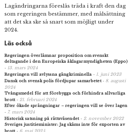
Lagändringarna föreslås träda i kraft den dag
som regeringen bestämmer, med målsättning
att det ska ske så snart som möjligt under
2024.
Läs också
Regeringen överlämnar proposition om svenskt
deltagande i den Europeiska åklagarmyndigheten (Eppo)
13. mars 2024
-
1. juni 2023
Regeringen vill avlyssna gängkriminella
-
8. augusti
Dansk och svensk polis fördjupar samarbetet
-
2024
Tvångsmedel för att förebygga och förhindra allvarliga
21. februari 2024
brott
-
Efter ökade sprängningar – regeringen vill se över lagen
7. mars 2024
-
2. november 2022
Historisk satsning på rättsväsendet
-
Sveriges justitieminister: Jag skäms inte för exporten av
6. maj 2025
brott
-