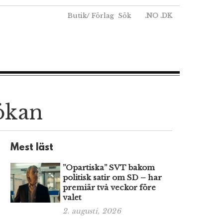
Butik
/
Förlag
Sök
.NO
.DK
ökan
Mest läst
”Opartiska” SVT bakom
politisk satir om SD – har
premiär två veckor före
valet
2. augusti, 2026