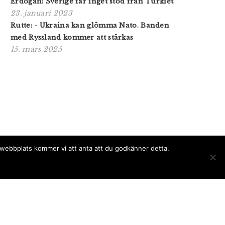
Erdogan: Sverige får inget stöd från Turkiet
23. januari 2023
Rutte: - Ukraina kan glömma Nato. Banden
med Ryssland kommer att stärkas
15. mars 2025
a webbplats kommer vi att anta att du godkänner detta.