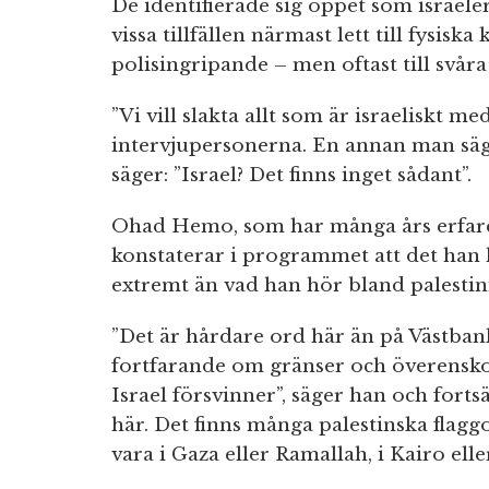
De identifierade sig öppet som israeler
vissa tillfällen närmast lett till fysisk
polisingripande – men oftast till svåra
”Vi vill slakta allt som är israeliskt me
intervjupersonerna. En annan man säge
säger: ”Israel? Det finns inget sådant”.
Ohad Hemo, som har många års erfare
konstaterar i programmet att det han
extremt än vad han hör bland palestin
”Det är hårdare ord här än på Västba
fortfarande om gränser och överensko
Israel försvinner”, säger han och fortsä
här. Det finns många palestinska flagg
vara i Gaza eller Ramallah, i Kairo ell