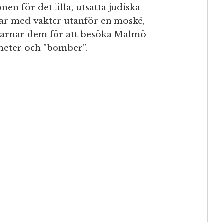
en för det lilla, utsatta judiska
atar med vakter utanför en moské,
h varnar dem för att besöka Malmö
gheter och ”bomber”.