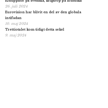
Eldupphör på svenska, krigsrop på arabiska
26. juli 2024
Eurovision har blivit en del av den globala
intifadan
10. maj 2024
Trettiotalet kom tidigt detta sekel
9. maj 2024