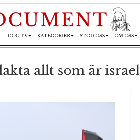
DOC-TV
KATEGORIER
STÖD OSS
OM OSS
akta allt som är israe