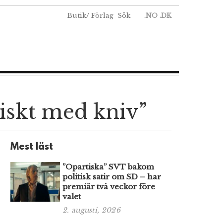
Butik
/
Förlag
Sök
.NO
.DK
liskt med kniv”
Mest läst
”Opartiska” SVT bakom
politisk satir om SD – har
premiär två veckor före
valet
2. augusti, 2026