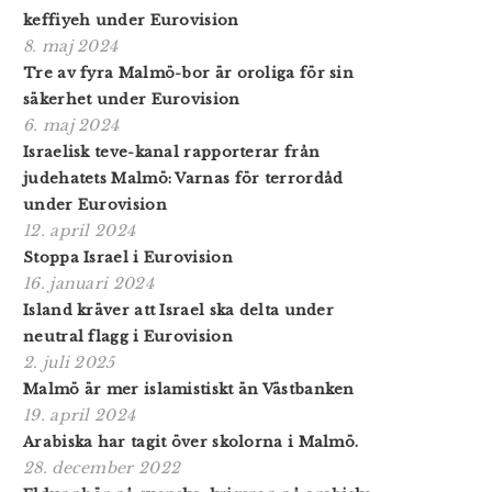
keffiyeh under Eurovision
8. maj 2024
Tre av fyra Malmö-bor är oroliga för sin
säkerhet under Eurovision
6. maj 2024
Israelisk teve-kanal rapporterar från
judehatets Malmö: Varnas för terrordåd
under Eurovision
12. april 2024
Stoppa Israel i Eurovision
16. januari 2024
Island kräver att Israel ska delta under
neutral flagg i Eurovision
2. juli 2025
Malmö är mer islamistiskt än Västbanken
19. april 2024
Arabiska har tagit över skolorna i Malmö.
28. december 2022