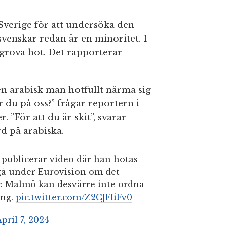
 Sverige för att undersöka den
svenskar redan är en minoritet. I
grova hot. Det rapporterar
en arabisk man hotfullt närma sig
r du på oss?” frågar reportern i
r. ”För att du är skit”, svarar
d på arabiska.
ö publicerar video där han hotas
 gå under Eurovision om det
rr: Malmö kan desvärre inte ordna
ang.
pic.twitter.com/Z2CJFIiFv0
pril 7, 2024