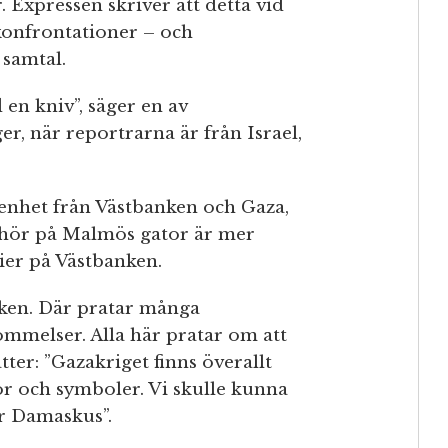
. Expressen skriver att detta vid
a konfrontationer – och
 samtal.
d en kniv”, säger en av
r, när reportrarna är från Israel,
nhet från Västbanken och Gaza,
 hör på Malmös gator är mer
ier på Västbanken.
nken. Där pratar många
mmelser. Alla här pratar om att
tter: ”Gazakriget finns överallt
or och symboler. Vi skulle kunna
er Damaskus”.