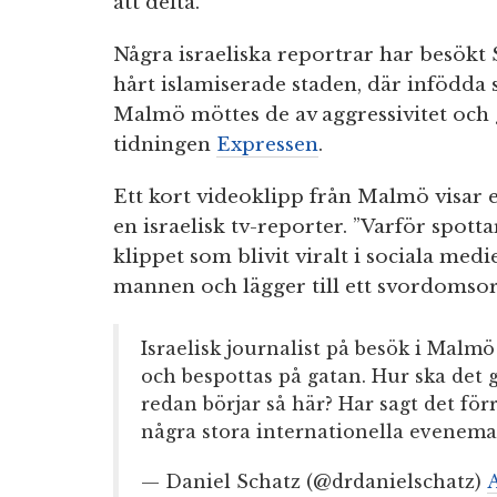
att delta.
Några israeliska reportrar har besökt
hårt islamiserade staden, där infödda 
Malmö möttes de av aggressivitet och 
tidningen
Expressen
.
Ett kort videoklipp från Malmö visar 
en israelisk tv-reporter. ”Varför spotta
klippet som blivit viralt i sociala medie
mannen och lägger till ett svordomsor
Israelisk journalist på besök i Malm
och bespottas på gatan. Hur ska det
redan börjar så här? Har sagt det fö
några stora internationella evenem
— Daniel Schatz (@drdanielschatz)
A