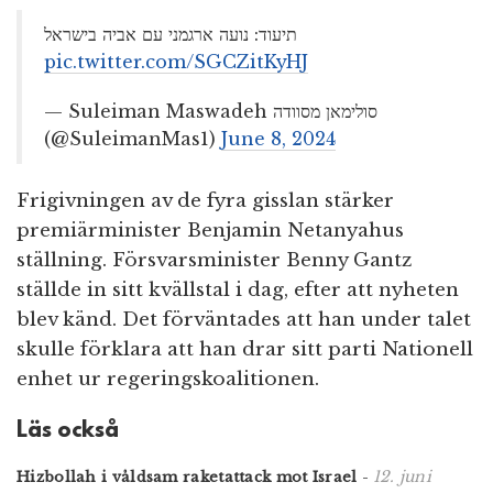
תיעוד: נועה ארגמני עם אביה בישראל
pic.twitter.com/SGCZitKyHJ
— Suleiman Maswadeh סולימאן מסוודה
(@SuleimanMas1)
June 8, 2024
Frigivningen av de fyra gisslan stärker
premiärminister Benjamin Netanyahus
ställning. Försvarsminister Benny Gantz
ställde in sitt kvällstal i dag, efter att nyheten
blev känd. Det förväntades att han under talet
skulle förklara att han drar sitt parti Nationell
enhet ur regeringskoalitionen.
Läs också
12. juni
Hizbollah i våldsam raketattack mot Israel
-