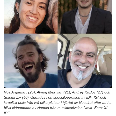
n
Noa Argamani (25), Almog Meir Jan (21), Andrey Kozlov (27) och
Shlomi Ziv (40) räddades i en specialoperation av IDF, ISA och
israelisk polis från två olika platser i hjärtat av Nuseirat efter att ha
blivit kidnappade av Hamas från musikfestivalen Nova. Foto: X/
IDF