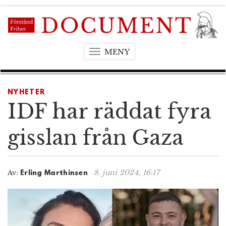
MENY
T
o
g
g
NYHETER
l
IDF har räddat fyra
e
n
gisslan från Gaza
a
v
i
8. juni 2024, 16:17
Av:
Erling Marthinsen
g
a
t
i
o