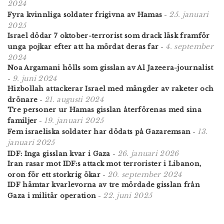
2024
25. januari
Fyra kvinnliga soldater frigivna av Hamas
-
2025
Israel dödar 7 oktober-terrorist som drack läsk framför
4. september
unga pojkar efter att ha mördat deras far
-
2024
Noa Argamani hölls som gisslan av Al Jazeera-journalist
9. juni 2024
-
Hizbollah attackerar Israel med mängder av raketer och
21. augusti 2024
drönare
-
Tre personer ur Hamas gisslan återförenas med sina
19. januari 2025
familjer
-
13.
Fem israeliska soldater har dödats på Gazaremsan
-
januari 2025
26. januari 2026
IDF: Inga gisslan kvar i Gaza
-
Iran rasar mot IDF:s attack mot terrorister i Libanon,
20. september 2024
oron för ett storkrig ökar
-
IDF hämtar kvarlevorna av tre mördade gisslan från
22. juni 2025
Gaza i militär operation
-