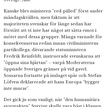
Kanske blev ministern ”red-pilled” först under
måndagskvällen, men faktum är att
majoriteten svenskar för länge sedan har
förstått att vi inte har något att sätta emot i
mötet med dessa grupper. Många varnade för
konsekvenserna redan innan civilministerns
partikollega, dåvarande statsministern
Fredrik Reinfeldt, instruerade svenskarna att
”öppna sina hjärtan” – varpå Moderaterna
öppnade Sveriges gränser på vid gavel.
Sossarna fortsatte på inslaget spår och Stefan
Löfven deklarerade att hans Europa ”bygger
inte murar”.
Det gick ju som vanligt, när ”den humanitära
stormakten” Sverige skulle vara bäst i klassen.