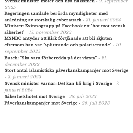
9. september
Svensk minister möter den nya nazismen
-
2025
Regeringen samlade berörda myndigheter med
31. januari 2024
anledning av storskalig cyberattack
-
Minister: Kvinnogrupp på Facebook ett "hot mot svensk
15. november 2023
säkerhet"
-
MSNBC antyder att Kirk förtjänade att bli skjuten
10.
eftersom han var "splittrande och polariserande"
-
september 2025
21.
Busch: ”Ska vara förberedda på det värsta”
-
december 2022
Stort antal islamistiska påverkanskampanjer mot Sverige
3. januari 2023
-
7.
Svensk minister varnar: Det kan bli krig i Sverige
-
januari 2024
28. juli 2023
Säkerhetshotet mot Sverige
-
26. juli 2023
Påverkanskampanjer mot Sverige
-