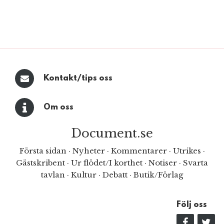
Kontakt/tips oss
Om oss
Document.se
Första sidan
·
Nyheter
·
Kommentarer
·
Utrikes
·
Gästskribent
·
Ur flödet/I korthet
·
Notiser
·
Svarta
tavlan
·
Kultur
·
Debatt
·
Butik/Förlag
Följ oss