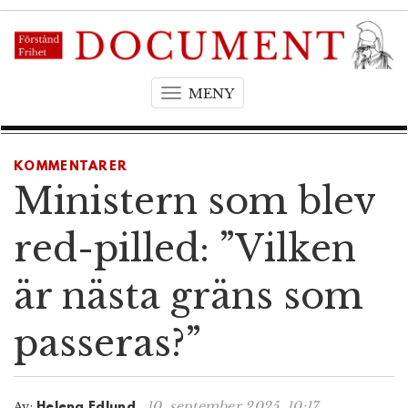
MENY
T
o
g
g
KOMMENTARER
l
Ministern som blev
e
n
red-pilled: ”Vilken
a
v
är nästa gräns som
i
g
passeras?”
a
t
i
o
10. september 2025, 10:17
Av:
Helena Edlund