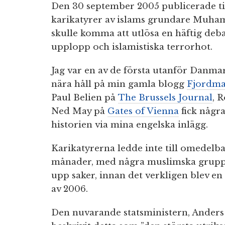
Den 30 september 2005 publicerade 
karikatyrer av islams grundare Muha
skulle komma att utlösa en häftig deb
upplopp och islamistiska terrorhot.
Jag var en av de första utanför Danma
nära håll på min gamla blogg
Fjordm
Paul Belien på
The Brussels Journal
, 
Ned May på
Gates of Vienna
fick någr
historien via mina engelska inlägg.
Karikatyrerna ledde inte till omedelb
månader, med några muslimska grupp
upp saker, innan det verkligen blev en 
av 2006.
Den nuvarande statsministern, Anders