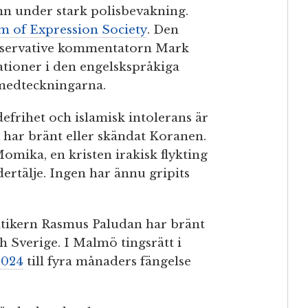
under stark polisbevakning.
 of Expression Society
. Den
nservative kommentatorn Mark
ationer i den engelskspråkiga
medteckningarna.
efrihet och islamisk intolerans är
er har bränt eller skändat Koranen.
mika, en kristen irakisk flykting
ertälje. Ingen har ännu gripits
itikern Rasmus Paludan har bränt
 Sverige. I Malmö tingsrätt i
2024
till fyra månaders fängelse