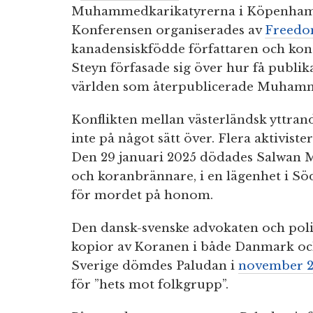
Muhammedkarikatyrerna i Köpenhamn 
Konferensen organiserades av
Freedom
kanadensiskfödde författaren och ko
Steyn förfasade sig över hur få publik
världen som återpublicerade Muham
Konflikten mellan västerländsk yttrand
inte på något sätt över. Flera aktivist
Den 29 januari 2025 dödades Salwan Mo
och koranbrännare, i en lägenhet i Söd
för mordet på honom.
Den dansk-svenske advokaten och pol
kopior av Koranen i både Danmark och
Sverige dömdes Paludan i
november 
för ”hets mot folkgrupp”.