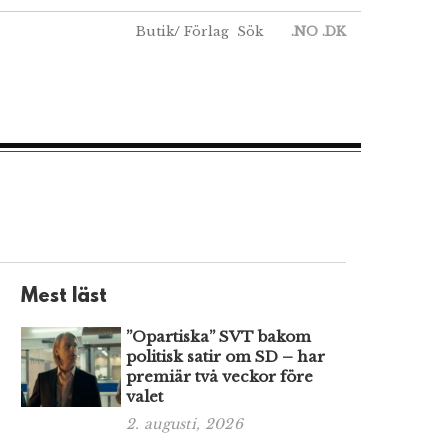
Butik
/
Förlag
Sök
.NO
.DK
Mest läst
”Opartiska” SVT bakom
politisk satir om SD – har
premiär två veckor före
valet
2. augusti, 2026