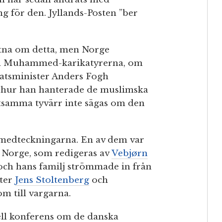
ng för den. Jyllands-Posten ”ber
etna om detta, men Norge
ed Muhammed-karikatyrerna, om
atsminister Anders Fogh
r hur han hanterade de muslimska
tsamma tyvärr inte sägas om den
medteckningarna. En av dem var
i Norge, som redigeras av
Vebjørn
och hans familj strömmade in från
ster
Jens Stoltenberg
och
 till vargarna.
ell konferens om de danska