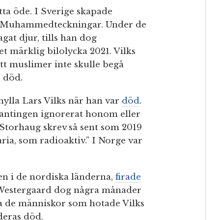
tta öde. I Sverige skapade
na Muhammedteckningar. Under de
agat djur, tills han dog
t märklig bilolycka 2021. Vilks
tt muslimer inte skulle begå
 död.
hylla Lars Vilks när han var
död
.
ntingen ignorerat honom eller
Storhaug skrev så sent som 2019
ia, som radioaktiv.” I Norge var
ven i de nordiska länderna,
firade
Westergaard
dog några månader
ra de människor som hotade Vilks
deras död.