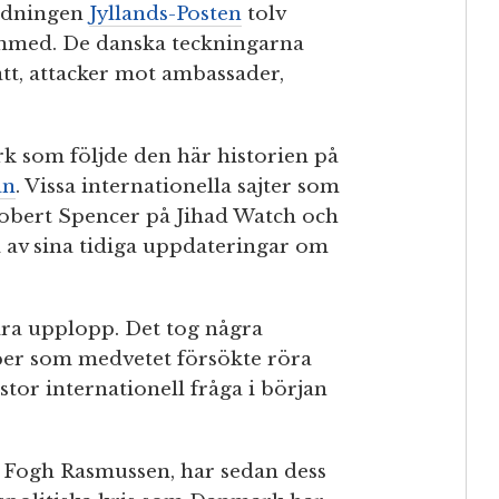
tidningen
Jyllands-Posten
tolv
mmed. De danska teckningarna
att, attacker mot ambassader,
rk som följde den här historien på
an
. Vissa internationella sajter som
Robert Spencer på Jihad Watch och
a av sina tidiga uppdateringar om
ara upplopp. Det tog några
er som medvetet försökte röra
stor internationell fråga i början
 Fogh Rasmussen, har sedan dess