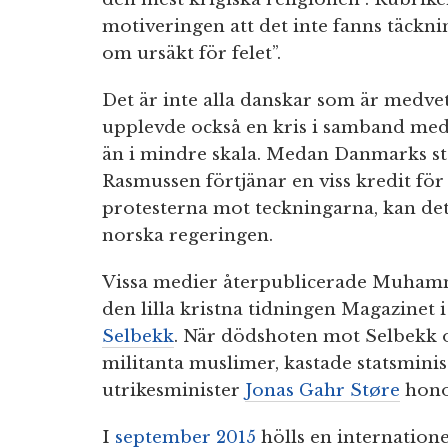
motiveringen att det inte fanns täckni
om ursäkt för felet”.
Det är inte alla danskar som är medv
upplevde också en kris i samband m
än i mindre skala. Medan Danmarks st
Rasmussen förtjänar en viss kredit fö
protesterna mot teckningarna, kan de
norska regeringen.
Vissa medier återpublicerade Muham
den lilla kristna tidningen Magazinet 
Selbekk
. När dödshoten mot Selbekk 
militanta muslimer, kastade statsmini
utrikesminister
Jonas Gahr Støre
honom
I
september 2015
hölls en internation