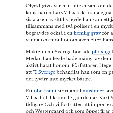
Olyckligtvis var han inte ensam om de
konstnären Lars Vilks också sina eg
sista åren av sitt liv levde han som ett j
tillsammans med två poliser i en mycke
begravdes också i en
hemlig grav
för a
vandalism mot honom även efter hans
Makteliten i Sverige började
plötsligt
Medan han levde hade många av dem a
aktivt hatat honom. Författaren Hege 
att ”
I Sverige
behandlas han som en par
det tyvärr inte mycket bättre.
Ett
obekvämt
stort antal
muslimer
, ä
Vilks död, liksom de gjorde när
Kurt 
tidigare.
Och vi fortsätter att importe
och Westergaard och som öppet firar 