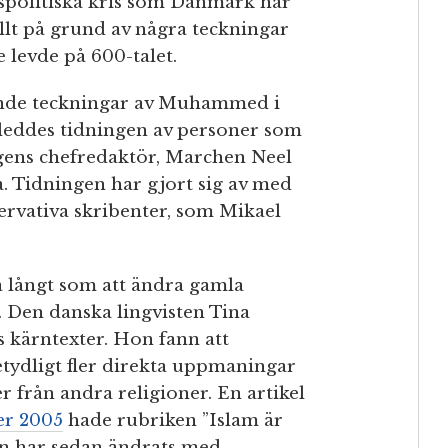
espolitiska kris som Danmark har
Allt på grund av några teckningar
 levde på 600-talet.
nande teckningar av Muhammed i
5 leddes tidningen av personer som
ens chefredaktör, Marchen Neel
a. Tidningen har gjort sig av med
ervativa skribenter, som Mikael
så långt som att ändra gamla
. Den danska lingvisten Tina
s kärntexter. Hon fann att
betydligt fler direkta uppmaningar
er från andra religioner. En artikel
er 2005
hade rubriken ”Islam är
en har sedan ändrats med