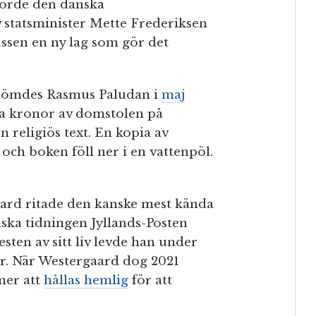
förde den danska
 statsminister Mette Frederiksen
ssen en ny lag som gör det
 dömdes Rasmus Paludan i
maj
ka kronor av domstolen på
 religiös text. En kopia av
och boken föll ner i en vattenpöl.
ard ritade den kanske mest kända
ka tidningen Jyllands-Posten
sten av sitt liv levde han under
er. När Westergaard dog 2021
mer att
hållas hemlig
för att