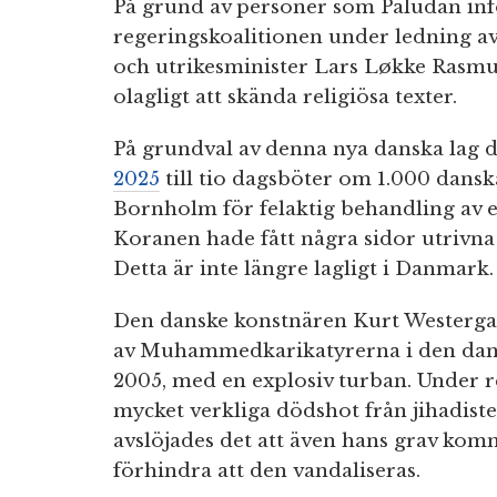
På grund av personer som Paludan in
regeringskoalitionen under ledning av
och utrikesminister Lars Løkke Rasmu
olagligt att skända religiösa texter.
På grundval av denna nya danska lag
2025
till tio dagsböter om 1.000 dans
Bornholm för felaktig behandling av en
Koranen hade fått några sidor utrivna 
Detta är inte längre lagligt i Danmark.
Den danske konstnären Kurt Westerga
av Muhammedkarikatyrerna i den dans
2005, med en explosiv turban. Under re
mycket verkliga dödshot från jihadist
avslöjades det att även hans grav kom
förhindra att den vandaliseras.