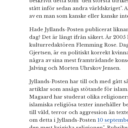
beskrivit detta som ”den största utrik
stått inför sedan andra världskriget”. 
av en man som kanske eller kanske inte
Hade Jyllands-Posten publicerat lik
dag? Det är långt ifrån säkert. År 200
kulturredaktören Flemming Rose. Dag
Gjertsen, är en politiskt korrekt kvinn
några av sina mest framträdande kons
Jalving och Morten Uhrskov Jensen.
Jyllands-Posten har till och med gått 
artiklar som ansågs stötande för islam
Magaard har studerat olika religioner
islamiska religiösa texter innehåller 
till våld, terror och aggression än text
om detta i Jyllands-Posten
10 septemb
den mest krigiska religionen”. Rubrik