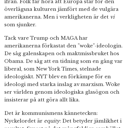
ifrån. Folk får höra att Europa står för den
överlägsna kulturen jämfört med de vulgära
amerikanerna. Men i verkligheten är det
vi
som sjunker.
Tack vare Trump och MAGA har
amerikanerna förkastat den ”woke”-ideologin.
De såg galenskapen och maktmissbruket hos
Obama. De såg att en tidning som en gång var
liberal, som New York Times, stelnade
ideologiskt. NYT blev en förkämpe för en
ideologi med starka inslag av marxism. Woke
ser världen genom ideologiska glasögon och
insisterar på att göra allt lika.
Det är kommunismens kännetecken:
Nyckelordet är
equity
: Det betyder jämlikhet i