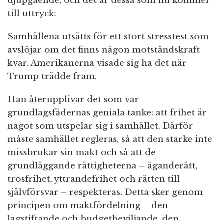
djupgående, och det är dessa som nu kommer
till uttryck:
Samhällena utsätts för ett stort stresstest som
avslöjar om det finns någon motståndskraft
kvar. Amerikanerna visade sig ha det när
Trump trädde fram.
Han återupplivar det som var
grundlagsfädernas geniala tanke: att frihet är
något som utspelar sig i samhället. Därför
måste samhället regleras, så att den starke inte
missbrukar sin makt och så att de
grundläggande rättigheterna – äganderätt,
trosfrihet, yttrandefrihet och rätten till
självförsvar – respekteras. Detta sker genom
principen om maktfördelning – den
lagstiftande och budgetbeviljande, den