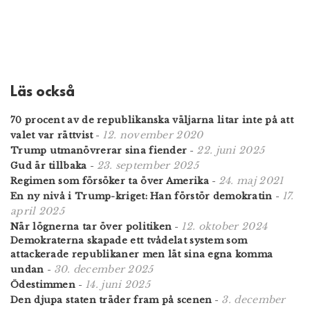
Läs också
70 procent av de republikanska väljarna litar inte på att
12. november 2020
valet var rättvist
-
22. juni 2025
Trump utmanövrerar sina fiender
-
23. september 2025
Gud är tillbaka
-
24. maj 2021
Regimen som försöker ta över Amerika
-
17.
En ny nivå i Trump-kriget: Han förstör demokratin
-
april 2025
12. oktober 2024
När lögnerna tar över politiken
-
Demokraterna skapade ett tvådelat system som
attackerade republikaner men lät sina egna komma
30. december 2025
undan
-
14. juni 2025
Ödestimmen
-
3. december
Den djupa staten träder fram på scenen
-