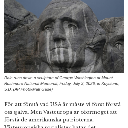
n
Rain runs down a sculpture of George Washington at Mount
Rushmore National Memorial, Friday, July 3, 2026, in Keystone,
S.D. (AP Photo/Matt Gade)
För att förstå vad USA är måste vi först förstå
oss själva. Men Västeuropa är oförmöget att
förstå de amerikanska patrioterna.
Västeuropeiska socialister hatar det