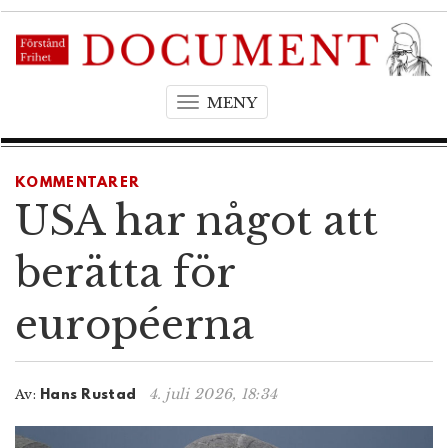
MENY
T
o
g
g
KOMMENTARER
l
USA har något att
e
n
berätta för
a
v
européerna
i
g
a
t
4. juli 2026, 18:34
Av:
Hans Rustad
i
o