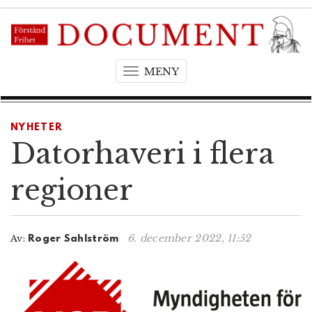
MENY
T
o
g
g
NYHETER
l
Datorhaveri i flera
e
n
regioner
a
v
i
6. december 2022, 11:52
Av:
Roger Sahlström
g
a
t
i
o