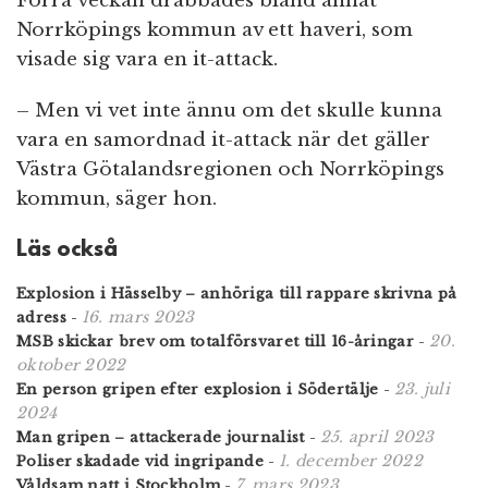
Förra veckan drabbades bland annat
Norrköpings kommun av ett haveri, som
visade sig vara en it-attack.
– Men vi vet inte ännu om det skulle kunna
vara en samordnad it-attack när det gäller
Västra Götalandsregionen och Norrköpings
kommun, säger hon.
Läs också
Explosion i Hässelby – anhöriga till rappare skrivna på
16. mars 2023
adress
-
20.
MSB skickar brev om totalförsvaret till 16-åringar
-
oktober 2022
23. juli
En person gripen efter explosion i Södertälje
-
2024
25. april 2023
Man gripen – attackerade journalist
-
1. december 2022
Poliser skadade vid ingripande
-
7. mars 2023
Våldsam natt i Stockholm
-