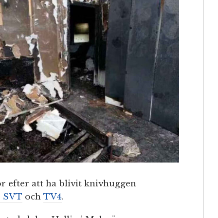
r efter att ha blivit knivhuggen
r SVT
och
TV4
.