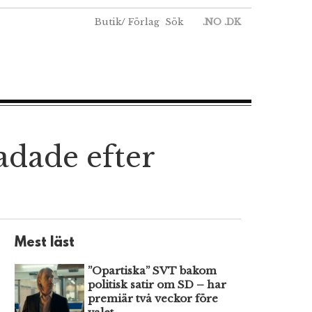
Butik
/
Förlag
Sök
.NO
.DK
adade efter
Mest läst
”Opartiska” SVT bakom
politisk satir om SD – har
premiär två veckor före