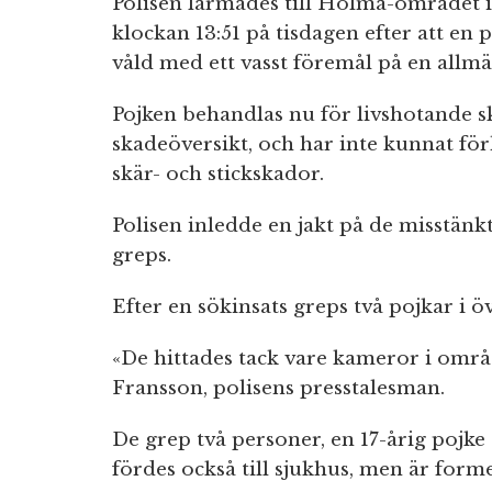
Polisen larmades till Holma-området i
klockan 13:51 på tisdagen efter att en p
våld med ett vasst föremål på en allmä
Pojken behandlas nu för livshotande s
skadeöversikt, och har inte kunnat fö
skär- och stickskador.
Polisen inledde en jakt på de misstä
greps.
Efter en sökinsats greps två pojkar i ö
«De hittades tack vare kameror i områ
Fransson, polisens presstalesman.
De grep två personer, en 17-årig pojke 
fördes också till sjukhus, men är forme