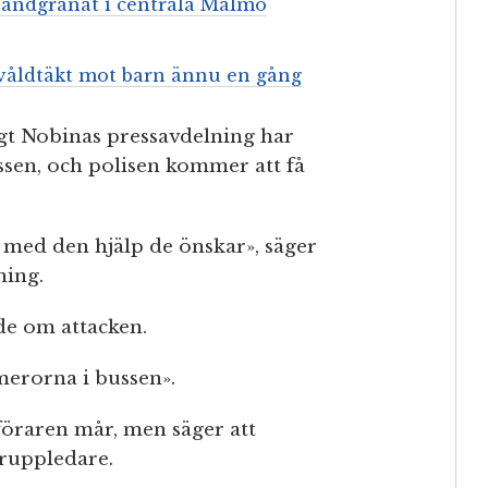
 handgranat i centrala Malmö
våldtäkt mot barn ännu en gång
igt Nobinas pressavdelning har
ssen, och polisen kommer att få
n med den hjälp de önskar», säger
ning.
de om attacken.
merorna i bussen».
föraren mår, men säger att
gruppledare.