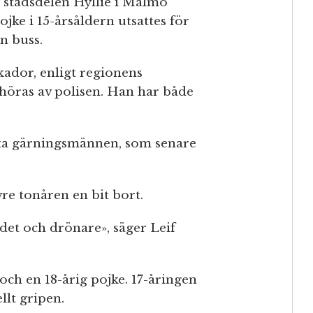
 stadsdelen Hyllie i Malmö
ojke i 15-årsåldern utsattes för
n buss.
kador, enligt regionens
rhöras av polisen. Han har både
nkta gärningsmännen, som senare
vre tonåren en bit bort.
det och drönare», säger Leif
och en 18-årig pojke. 17-åringen
llt gripen.