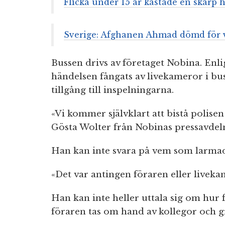
Flicka under 15 år kastade en skarp
Sverige: Afghanen Ahmad dömd för 
Bussen drivs av företaget Nobina. Enl
händelsen fångats av livekameror i bu
tillgång till inspelningarna.
«Vi kommer självklart att bistå polise
Gösta Wolter från Nobinas pressavdel
Han kan inte svara på vem som larma
«Det var antingen föraren eller liveka
Han kan inte heller uttala sig om hur 
föraren tas om hand av kollegor och 