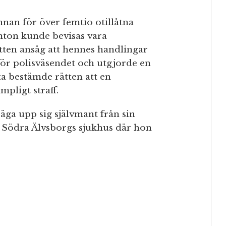
nnan för över femtio otillåtna
emton kunde bevisas vara
ätten ansåg att hennes handlingar
för polisväsendet och utgjorde en
tta bestämde rätten att en
mpligt straff.
äga upp sig självmant från sin
å Södra Älvsborgs sjukhus där hon