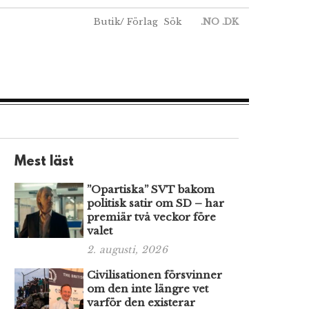
Butik
/
Förlag
Sök
.NO
.DK
Mest läst
”Opartiska” SVT bakom
politisk satir om SD – har
premiär två veckor före
valet
2. augusti, 2026
Civilisationen försvinner
om den inte längre vet
varför den existerar