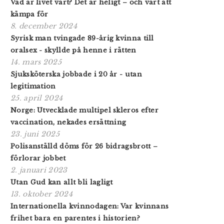
Vad är livet värt? Det är heligt – och värt att
kämpa för
8. december 2024
Syrisk man tvingade 89-årig kvinna till
oralsex - skyllde på henne i rätten
14. mars 2025
Sjuksköterska jobbade i 20 år - utan
legitimation
25. april 2024
Norge: Utvecklade multipel skleros efter
vaccination, nekades ersättning
23. juni 2025
Polisanställd döms för 26 bidragsbrott –
förlorar jobbet
2. januari 2023
Utan Gud kan allt bli lagligt
13. oktober 2024
Internationella kvinnodagen: Var kvinnans
frihet bara en parentes i historien?