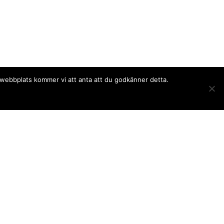
a webbplats kommer vi att anta att du godkänner detta.
Följ oss