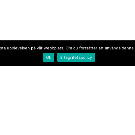
n bästa upplevelsen på vår webbplats. Om du fortsätter att använda denn
Ok
Integritetspolicy
Document.se
Första sidan
·
Nyheter
·
Kommentarer
·
Utrikes
·
Gästskribent
·
Ur flödet/I korthet
·