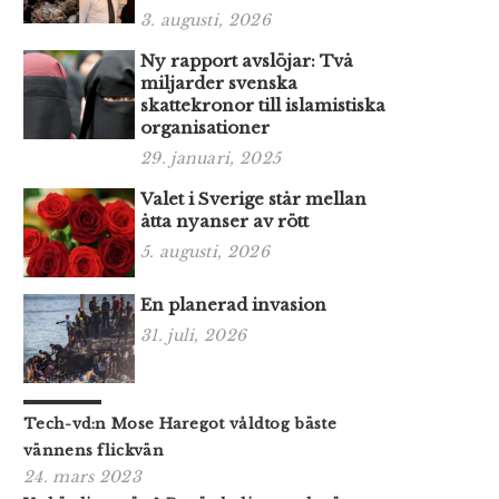
3. augusti, 2026
Ny rapport avslöjar: Två
miljarder svenska
skattekronor till islamistiska
organisationer
29. januari, 2025
Valet i Sverige står mellan
åtta nyanser av rött
5. augusti, 2026
En planerad invasion
31. juli, 2026
Tech-vd:n Mose Haregot våldtog bäste
vännens flickvän
24. mars 2023