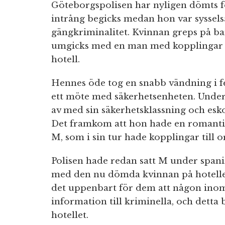
Göteborgspolisen har nyligen dömts för
intrång begicks medan hon var syssels
gängkriminalitet. Kvinnan greps på b
umgicks med en man med kopplingar til
hotell.
Hennes öde tog en snabb vändning i fe
ett möte med säkerhetsenheten. Unde
av med sin säkerhetsklassning och esko
Det framkom att hon hade en romantis
M, som i sin tur hade kopplingar till o
Polisen hade redan satt M under span
med den nu dömda kvinnan på hotellet
det uppenbart för dem att någon inom
information till kriminella, och detta
hotellet.