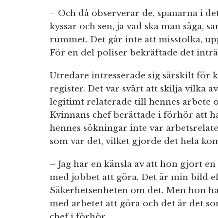
– Och då observerar de, spanarna i det
kyssar och sen, ja vad ska man säga, sa
rummet. Det går inte att misstolka, upp
För en del poliser bekräftade det inträ
Utredare intresserade sig särskilt för k
register. Det var svårt att skilja vilka
legitimt relaterade till hennes arbete 
Kvinnans chef berättade i förhör att h
hennes sökningar inte var arbetsrelat
som var det, vilket gjorde det hela kom
– Jag har en känsla av att hon gjort e
med jobbet att göra. Det är min bild e
Säkerhetsenheten om det. Men hon har
med arbetet att göra och det är det so
chef i förhör.