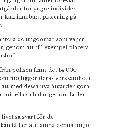
 i gängkriminalitet föreslår
tgärder för yngre individer,
er kan innebära placering på
.
hantera de ungdomar som väljer
r, genom att till exempel placera
mshof.
 från polisen finns det 14 000
som möjliggör deras verksamhet i
 att med dessa nya åtgärder göra
kriminella och därigenom få fler
livet så svårt för de
kan få fler att lämna denna miljö,