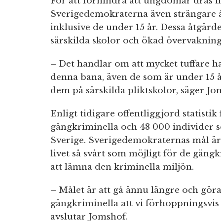
För att förhindra att ungdomar dras in
Sverigedemokraterna även strängare å
inklusive de under 15 år. Dessa åtgärd
särskilda skolor och ökad övervakning
– Det handlar om att mycket tuffare 
denna bana, även de som är under 15 å
dem på särskilda pliktskolor, säger Jo
Enligt tidigare offentliggjord statistik
gängkriminella och 48 000 individer 
Sverige. Sverigedemokraternas mål är
livet så svårt som möjligt för de gäng
att lämna den kriminella miljön.
– Målet är att gå ännu längre och göra 
gängkriminella att vi förhoppningsvis 
avslutar Jomshof.