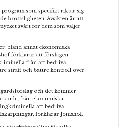
t program som specifikt riktar sig
e brottsligheten. Avsikten är att
 mycket svårt för dem som väljer
er, bland annat ekonomiska
hof förklarar att förslagen
kriminella från att bedriva
re straff och bättre kontroll över
 åtgärdsförslag och det kommer
mfattande, från ekonomiska
ängkriminella att bedriva
affskärpningar, förklarar Jomshof.