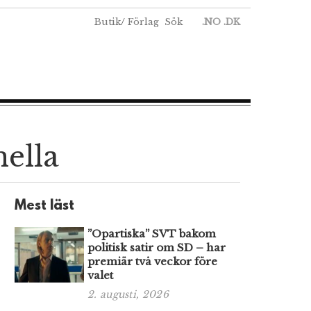
Butik
/
Förlag
Sök
.NO
.DK
nella
Mest läst
”Opartiska” SVT bakom
politisk satir om SD – har
premiär två veckor före
valet
2. augusti, 2026