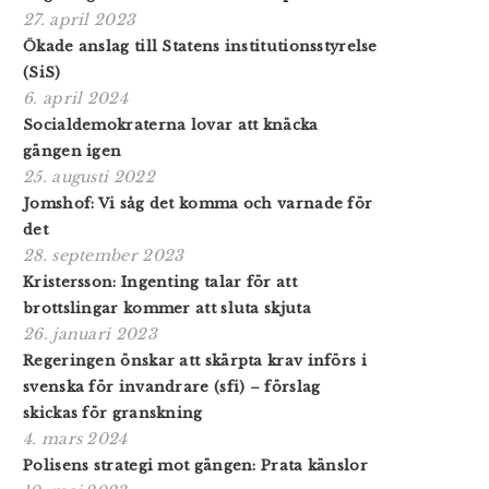
27. april 2023
Ökade anslag till Statens institutionsstyrelse
(SiS)
6. april 2024
Socialdemokraterna lovar att knäcka
gängen igen
25. augusti 2022
Jomshof: Vi såg det komma och varnade för
det
28. september 2023
Kristersson: Ingenting talar för att
brottslingar kommer att sluta skjuta
26. januari 2023
Regeringen önskar att skärpta krav införs i
svenska för invandrare (sfi) – förslag
skickas för granskning
4. mars 2024
Polisens strategi mot gängen: Prata känslor