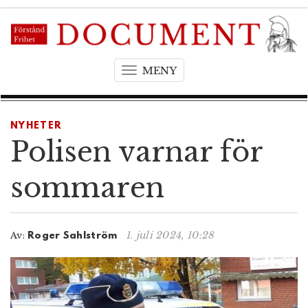
MENY
T
o
g
g
NYHETER
l
Polisen varnar för
e
n
sommaren
a
v
i
1. juli 2024, 10:28
Av:
Roger Sahlström
g
a
t
i
o