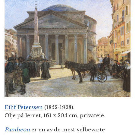
n
Eilif Peterssen
(1852-1928).
Olje på lerret, 161 x 204 cm, privateie.
Pantheon
er en av de mest velbevarte