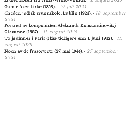
1. augusti 2025
Esther Rosen fra Vilna/Wilno/Vilnius.
-
19. juli 2025
Gamle Aker kirke (1853).
-
13. september
Cheder, jødisk grunnskole, Lublin (1924).
-
2024
Portrett av komponisten Aleksandr Konstantinovitsj
11. augusti 2025
Glazunov (1887).
-
11.
To jødinner i Paris (ikke tidligere enn 1. juni 1942).
-
augusti 2023
27. september
Noen av de frasorterte (27. mai 1944).
-
2024