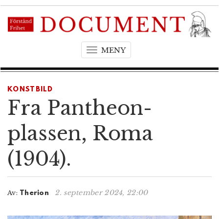
MENY
T
o
g
g
KONSTBILD
l
Fra Pantheon-
e
n
plassen, Roma
a
v
(1904).
i
g
a
t
2. september 2024, 22:00
Av:
Therion
i
o