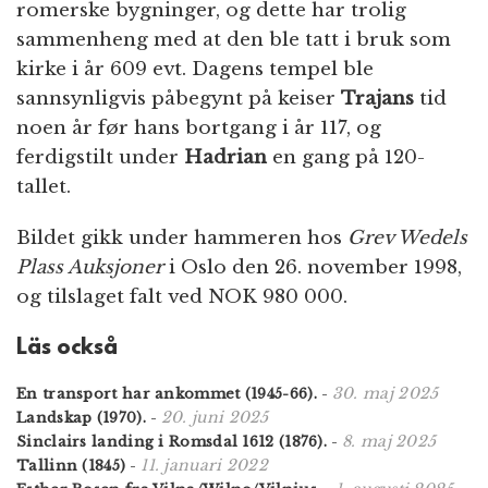
romerske bygninger, og dette har trolig
sammenheng med at den ble tatt i bruk som
kirke i år 609 evt. Dagens tempel ble
sannsynligvis påbegynt på keiser
Trajans
tid
noen år før hans bortgang i år 117, og
ferdigstilt under
Hadrian
en gang på 120-
tallet.
Bildet gikk under hammeren hos
Grev Wedels
Plass Auksjoner
i Oslo den 26. november 1998,
og tilslaget falt ved NOK 980 000.
Läs också
30. maj 2025
En transport har ankommet (1945-66).
-
20. juni 2025
Landskap (1970).
-
8. maj 2025
Sinclairs landing i Romsdal 1612 (1876).
-
11. januari 2022
Tallinn (1845)
-