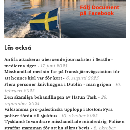
Läs också
Antifa attackerar oberoende journalister i Seattle -
17. juni 2025
medierna tiger
-
Misshandlad med sin far på fransk järnvägsstation för
6. augusti 2025
att hennes kjol var för kort
-
10.
Flera personer knivhuggna i Dublin - man gripen
-
februari 2025
28.
Den skamliga behandlingen av Hatun Tash
-
september 2024
Våldsamma pro-palestinska upplopp i Boston: Fyra
10. oktober 2025
poliser förda till sjukhus
-
Tyskland: Invandrare misshandlade minderårig. Polisen
2. oktober
straffar mamman för att ha säkrat bevis
-