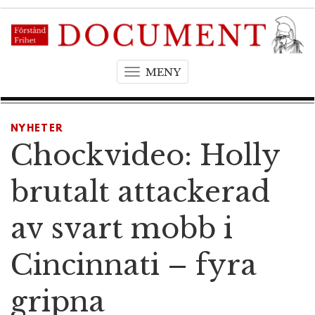
MENY
T
o
g
g
NYHETER
l
Chockvideo: Holly
e
n
brutalt attackerad
a
v
av svart mobb i
i
g
Cincinnati – fyra
a
t
gripna
i
o