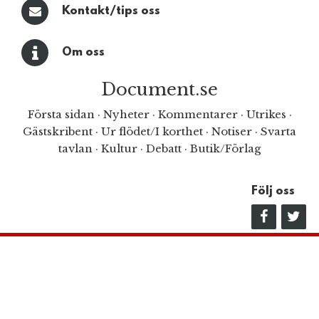
Kontakt/tips oss
Om oss
Document.se
Första sidan
·
Nyheter
·
Kommentarer
·
Utrikes
·
Gästskribent
·
Ur flödet/I korthet
·
Notiser
·
Svarta
tavlan
·
Kultur
·
Debatt
·
Butik/Förlag
Följ oss