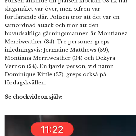
Polisen anlände till platsen klockan 03.12, när
slagsmålet var över, men offren var
fortfarande där. Polisen tror att det var en
samordnad attack och tror att den
huvudsakliga gärningsmannen är Montianez
Merriweather (34). Tre personer greps
inledningsvis: Jermaine Matthews (39),
Montiana Merriweather (34) och Dekyra
Vernon (24). En fjärde person, vid namn
Dominique Kittle (37), greps också på
lördagskvällen.
Se chockvideon själv: