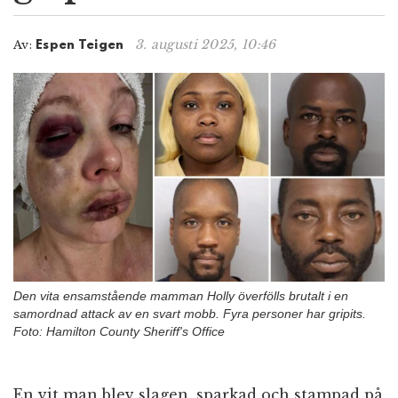
n
3. augusti 2025, 10:46
Av:
Espen Teigen
Den vita ensamstående mamman Holly överfölls brutalt i en
samordnad attack av en svart mobb. Fyra personer har gripits.
Foto: Hamilton County Sheriff's Office
En vit man blev slagen, sparkad och stampad på