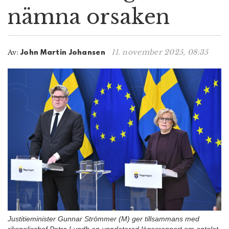
nämna orsaken
n
11. november 2025, 08:35
Av:
John Martin Johansen
Justitieminister Gunnar Strömmer (M) ger tillsammans med