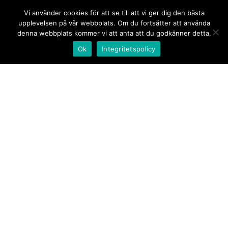
Vi använder cookies för att se till att vi ger dig den bästa
upplevelsen på vår webbplats. Om du fortsätter att använda
denna webbplats kommer vi att anta att du godkänner detta.
Ok
Integritetspolicy
Kontakt/tips oss
Om oss
Document.se
Första sidan
·
Nyheter
·
Kommentarer
·
Utrikes
·