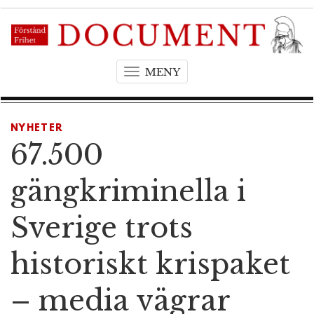
MENY
T
o
g
g
NYHETER
l
67.500
e
n
gängkriminella i
a
v
Sverige trots
i
g
historiskt krispaket
a
t
– media vägrar
i
o