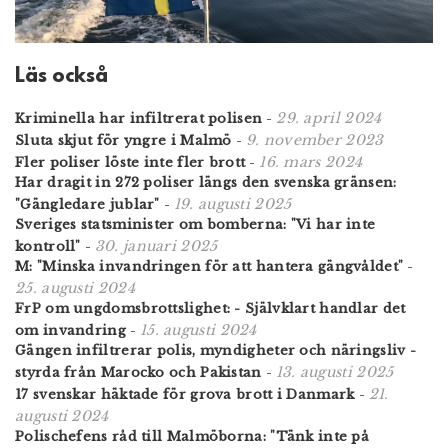
Läs också
29. april 2024
Kriminella har infiltrerat polisen
-
9. november 2023
Sluta skjut för yngre i Malmö
-
16. mars 2024
Fler poliser löste inte fler brott
-
Har dragit in 272 poliser längs den svenska gränsen:
19. augusti 2025
"Gängledare jublar"
-
Sveriges statsminister om bomberna: "Vi har inte
30. januari 2025
kontroll"
-
M: "Minska invandringen för att hantera gängvåldet"
-
25. augusti 2024
FrP om ungdomsbrottslighet: - Självklart handlar det
15. augusti 2024
om invandring
-
Gängen infiltrerar polis, myndigheter och näringsliv -
13. augusti 2025
styrda från Marocko och Pakistan
-
21.
17 svenskar häktade för grova brott i Danmark
-
augusti 2024
Polischefens råd till Malmöborna: "Tänk inte på