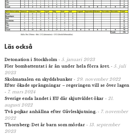
Läs också
5. januari 2023
Detonation i Stockholm
-
5. juli
Fler bombattentat i år än under hela förra året.
-
2023
29. november 2022
Skolmatsalen en skyddsbunker
-
Efter ökade sprängningar – regeringen vill se över lagen
7. mars 2024
-
21.
Sverige enda landet i EU där skjutvåldet ökar
-
augusti 2022
7. november
Två pojkar anhållna efter Gävleskjutning.
-
2022
13. september
Thornberg: Det är barn som mördar
-
2023