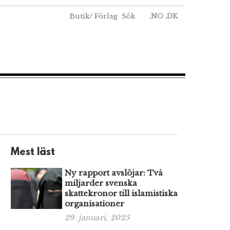
Butik
/
Förlag
Sök
.NO
.DK
Mest läst
Ny rapport avslöjar: Två
miljarder svenska
skattekronor till islamistiska
organisationer
29. januari, 2025