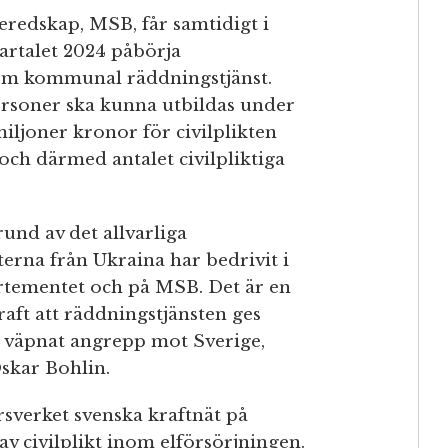
redskap, MSB, får samtidigt i
artalet 2024 påbörja
inom kommunal räddningstjänst.
rsoner ska kunna utbildas under
miljoner kronor för civilplikten
och därmed antalet civilpliktiga
rund av det allvarliga
terna från Ukraina har bedrivit i
artementet och på MSB. Det är en
aft att räddningstjänsten ges
tt väpnat angrepp mot Sverige,
Oskar Bohlin.
rsverket svenska kraftnät på
v civilplikt inom elförsörjningen.