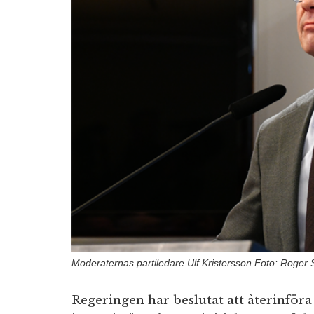
Moderaternas partiledare Ulf Kristersson Foto: Roger
Regeringen har beslutat att återinföra