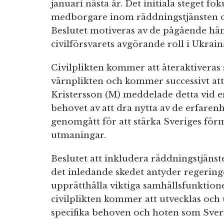
januari nästa år. Det initiala steget fo
medborgare inom räddningstjänsten o
Beslutet motiveras av de pågående hä
civilförsvarets avgörande roll i Ukrain
Civilplikten kommer att återaktiveras
värnplikten och kommer successivt att 
Kristersson (M) meddelade detta vid e
behovet av att dra nytta av de erfare
genomgått för att stärka Sveriges förm
utmaningar.
Beslutet att inkludera räddningstjäns
det inledande skedet antyder regering
upprätthålla viktiga samhällsfunktioner
civilplikten kommer att utvecklas och 
specifika behoven och hoten som Sverig