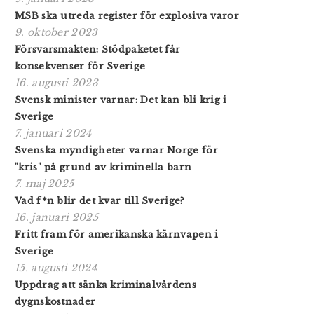
MSB ska utreda register för explosiva varor
9. oktober 2023
Försvarsmakten: Stödpaketet får
konsekvenser för Sverige
16. augusti 2023
Svensk minister varnar: Det kan bli krig i
Sverige
7. januari 2024
Svenska myndigheter varnar Norge för
"kris" på grund av kriminella barn
7. maj 2025
Vad f*n blir det kvar till Sverige?
16. januari 2025
Fritt fram för amerikanska kärnvapen i
Sverige
15. augusti 2024
Uppdrag att sänka kriminalvårdens
dygnskostnader