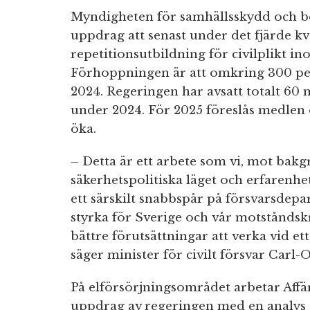
Myndigheten för samhällsskydd och be
uppdrag att senast under det fjärde kv
repetitionsutbildning för civilplikt 
Förhoppningen är att omkring 300 pe
2024. Regeringen har avsatt totalt 60 
under 2024. För 2025 föreslås medlen 
öka.
– Detta är ett arbete som vi, mot bakg
säkerhetspolitiska läget och erfarenhe
ett särskilt snabbspår på försvarsdep
styrka för Sverige och vår motståndskr
bättre förutsättningar att verka vid e
säger minister för civilt försvar Carl-
På elförsörjningsområdet arbetar Affä
uppdrag av regeringen med en analys a