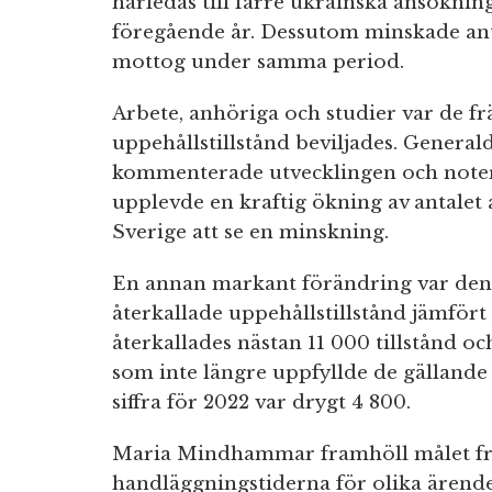
härledas till färre ukrainska ansökn
föregående år. Dessutom minskade ant
mottog under samma period.
Arbete, anhöriga och studier var de 
uppehållstillstånd beviljades. Gener
kommenterade utvecklingen och note
upplevde en kraftig ökning av antalet 
Sverige att se en minskning.
En annan markant förändring var den 
återkallade uppehållstillstånd jämför
återkallades nästan 11 000 tillstånd o
som inte längre uppfyllde de gälland
siffra för 2022 var drygt 4 800.
Maria Mindhammar framhöll målet fra
handläggningstiderna för olika ärend