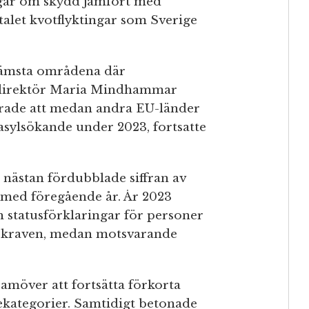
ingar om skydd jämfört med
alet kvotflyktingar som Sverige
främsta områdena där
aldirektör Maria Mindhammar
rade att medan andra EU-länder
asylsökande under 2023, fortsatte
nästan fördubblade siffran av
t med föregående år. År 2023
ch statusförklaringar för personer
e kraven, medan motsvarande
möver att fortsätta förkorta
ekategorier. Samtidigt betonade