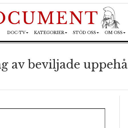
DOC-TV
KATEGORIER
STÖD OSS
OM OSS
 av beviljade uppehåll