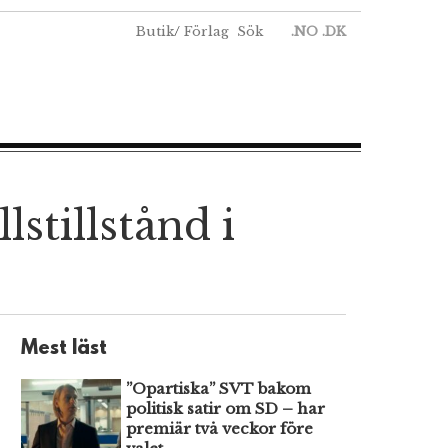
Butik
/
Förlag
Sök
.NO
.DK
stillstånd i
Mest läst
”Opartiska” SVT bakom
politisk satir om SD – har
premiär två veckor före