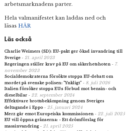
arbetsmarknadens parter.
Hela valmanifestet kan laddas ned och
läsas
HÄR
Läs också
Charlie Weimers (SD): EU-pakt ger ökad invandring till
21. april 2023
Sverige
-
7.
Regeringen ställer krav på EU om säkerhetshoten
-
november 2023
Socialdemokraterna försökte stoppa EU-debatt om
8. juli 2026
mordet på svenske polisen: "Ynkligt"
-
Italien försöker stoppa EU:s förbud mot bensin- och
22. september 2024
dieselbilar
-
Effektivare brottsbekämpning genom Sveriges
25. januari 2024
deltagande i Eppo
-
22. juli 2025
Merz går emot Europeiska kommissionen
-
EU vill öppna gränserna: - Ett drömförslag för
21. april 2025
massinvandring
-