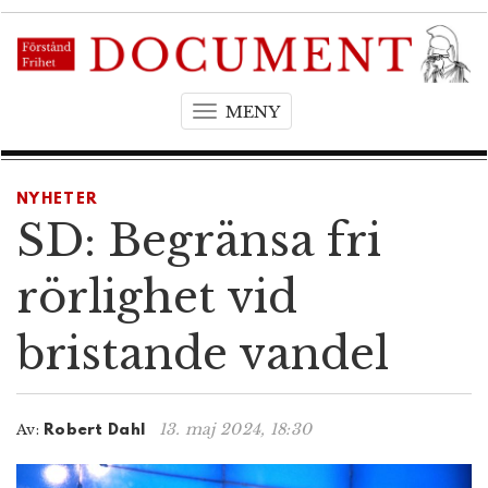
MENY
T
o
g
g
NYHETER
l
SD: Begränsa fri
e
n
rörlighet vid
a
v
bristande vandel
i
g
a
t
13. maj 2024, 18:30
Av:
Robert Dahl
i
o