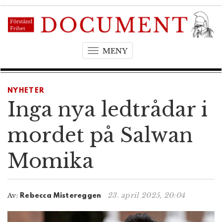
MENY
T
o
g
g
NYHETER
l
Inga nya ledtrådar i
e
n
mordet på Salwan
a
v
Momika
i
g
a
t
23. april 2025, 20:04
Av:
Rebecca Mistereggen
i
o