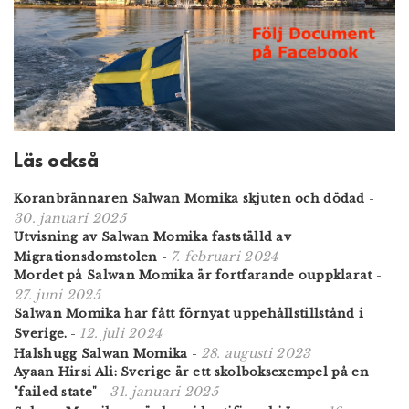
Läs också
Koranbrännaren Salwan Momika skjuten och dödad
-
30. januari 2025
Utvisning av Salwan Momika fastställd av
7. februari 2024
Migrationsdomstolen
-
Mordet på Salwan Momika är fortfarande ouppklarat
-
27. juni 2025
Salwan Momika har fått förnyat uppehållstillstånd i
12. juli 2024
Sverige.
-
28. augusti 2023
Halshugg Salwan Momika
-
Ayaan Hirsi Ali: Sverige är ett skolboksexempel på en
31. januari 2025
"failed state"
-