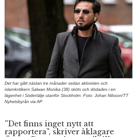
n
Det har gått nästan tre månader sedan aktivisten och
islamkritikern Salwan Monika (38) sköts och dödades i en
lägenhet i Södertälje utanför Stockholm. Foto: Johan Nilsson/TT
Nyhetsbyrån via AP
”Det finns inget nytt att
rapportera”, skriver åklagare