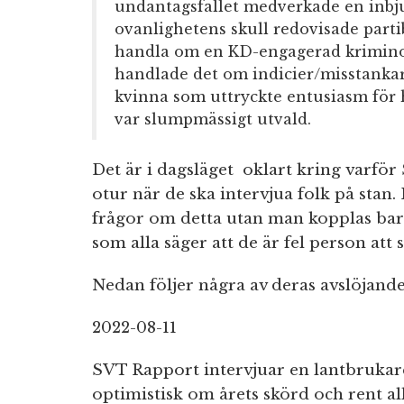
undantagsfallet medverkade en inbj
ovanlighetens skull redovisade part
handla om en KD-engagerad kriminol
handlade det om indicier/misstankar
kvinna som uttryckte entusiasm för hö
var slumpmässigt utvald.
Det är i dagsläget oklart kring varfö
otur när de ska intervjua folk på stan
frågor om detta utan man kopplas bar
som alla säger att de är fel person att
Nedan följer några av deras avslöjand
2022-08-11
SVT Rapport intervjuar en lantbrukar
optimistisk om årets skörd och rent all