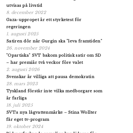
utvisas på livstid
8. december 2022
Gaza-uppropet är ett styrketest för
regeringen
1. augusti 2025
Satiren dör när Gurgin ska "leva framtiden"
26. november 2024
"Opartiska" SVT bakom politisk satir om SD
– har premiär två veckor före valet
2. augusti 2026
Svenskar är villiga att pausa demokratin
28. mars 2023
Tyskland förstår inte vilka medborgare som
är farliga
18. juli 2025
SVT:s nya lågvattenmärke – Stina Wollter
får eget tv-program
19. oktober 2024