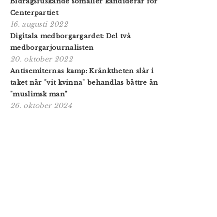
Bidragsfuskande somalier kandiderar för
Centerpartiet
16. augusti 2022
Digitala medborgargardet: Del två
medborgarjournalisten
20. oktober 2022
Antisemiternas kamp: Kränktheten slår i
taket när "vit kvinna" behandlas bättre än
"muslimsk man"
26. oktober 2024