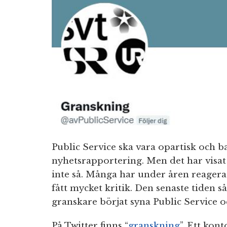
Public Service ska vara opartisk och ba
nyhetsrapportering. Men det har visat 
inte så. Många har under åren reagerat
fått mycket kritik. Den senaste tiden s
granskare börjat syna Public Service o
På Twitter finns “
granskning
”. Ett kon