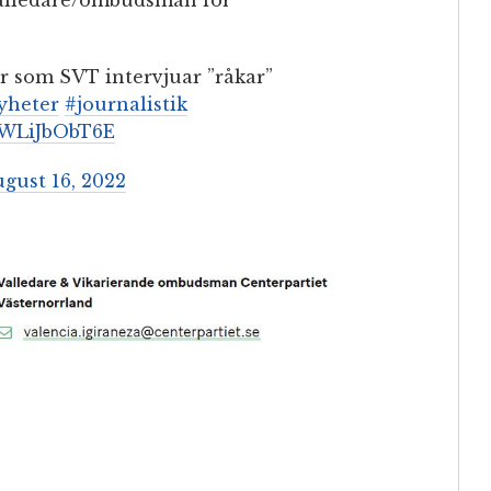
er som SVT intervjuar ”råkar”
heter
#journalistik
m/WLiJbObT6E
gust 16, 2022