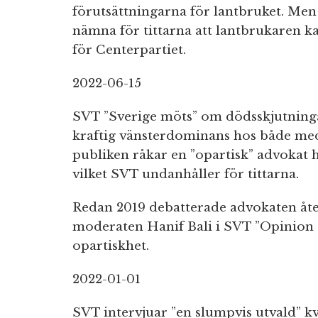
förutsättningarna för lantbruket. Men 
nämna för tittarna att lantbrukaren 
för Centerpartiet.
2022-06-15
SVT ”Sverige möts” om dödsskjutninga
kraftig vänsterdominans hos både me
publiken ‪råkar en‬ ”opartisk” advokat
vilket SVT undanhåller för tittarna.
Redan 2019 debatterade advokaten åte
moderaten Hanif Bali i SVT ”Opinion Li
opartiskhet.
2022-01-01
SVT intervjuar ”en slumpvis utvald” k