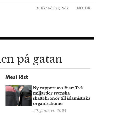
Butik
/
Förlag
Sök
.NO
.DK
nen på gatan
Mest läst
Ny rapport avslöjar: Två
miljarder svenska
skattekronor till islamistiska
organisationer
29. januari, 2025