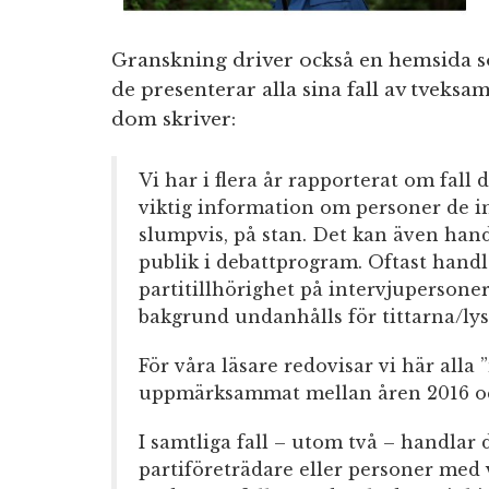
Granskning driver också en hemsida 
de presenterar alla sina fall av tveksa
dom skriver:
Vi har i flera år rapporterat om fall
viktig information om personer de int
slumpvis, på stan. Det kan även hand
publik i debattprogram. Oftast hand
partitillhörighet på intervjupersoner
bakgrund undanhålls för tittarna/ly
För våra läsare redovisar vi här alla
uppmärksammat mellan åren 2016 och
I samtliga fall – utom två – handlar
partiföreträdare eller personer med 