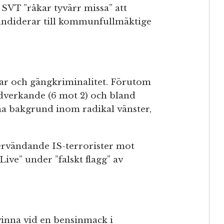
SVT ”råkar tyvärr missa” att
kandiderar till kommunfullmäktige
r och gängkriminalitet. ‪Förutom
dverkande (6 mot 2) och bland
 ha bakgrund inom radikal vänster,
rvändande IS-terrorister mot
ve” under ”falskt flagg” av
vinna vid en bensinmack i