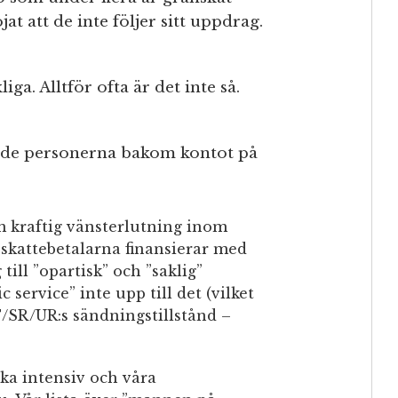
t att de inte följer sitt uppdrag.
ga. Alltför ofta är det inte så.
de personerna bakom kontot på
som kraftig vänsterlutning inom
m skattebetalarna finansierar med
 till ”opartisk” och ”saklig”
c service” inte upp till det (vilket
T/SR/UR:s sändningstillstånd –
ka intensiv och våra