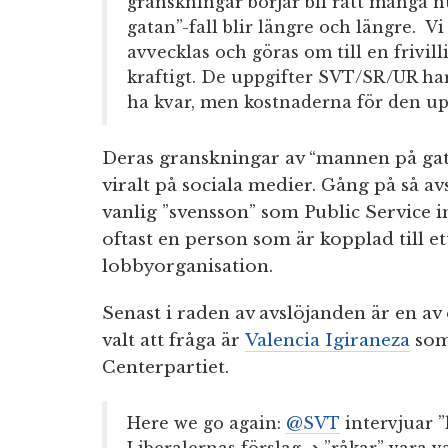
granskningar börjar bli rätt många n
gatan”-fall blir längre och längre.
Vi
avvecklas och göras om till en frivill
kraftigt. De uppgifter SVT/SR/UR har
ha kvar, men kostnaderna för den upp
Deras granskningar av “mannen på ga
viralt på sociala medier. Gång på så av
vanlig ”svensson” som Public Service int
oftast en person som är kopplad till ett
lobbyorganisation.
Senast i raden av avslöjanden är en a
valt att fråga är
Valencia Igiraneza
som
Centerpartiet.
Here we go again:
@SVT
intervjuar ”
Liberalernas förslag ➔ ”råkar” vara