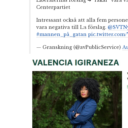
Centerpartiet
Intressant också att alla fem person
vara negativa till L:s förslag.
@SVTNy
#mannen_på_gatan
pic.twitter.co
— Granskning (@avPublicService)
Au