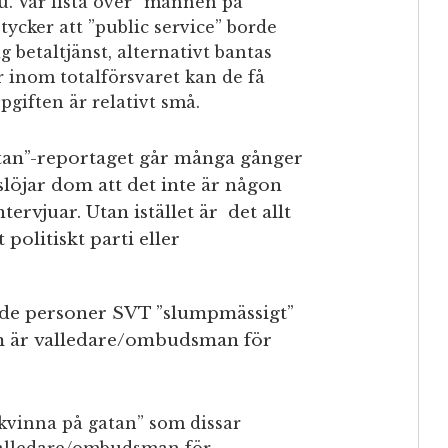
u. Vår lista över ”mannen på
 tycker att ”public service” borde
ig betaltjänst, alternativt bantas
 inom totalförsvaret kan de få
giften är relativt små.
tan”-reportaget går många gånger
slöjar dom att det inte är någon
ervjuar. Utan istället är det allt
 politiskt parti eller
v de personer SVT ”slumpmässigt”
 är valledare/ombudsman för
kvinna på gatan” som dissar
 valledare/ombudsman för