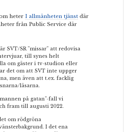
som heter
I allmänheten tjänst
där
mheter från Public Service där
 där SVT/SR ”missar” att redovisa
ervjuar, till synes helt
la om gäster i tv-studion eller
lar det om att SVT inte uppger
na, men även att t.ex. facklig
ssnarna/läsarna.
 ”mannen på gatan”-fall vi
 fram till augusti 2022.
 det om rödgröna
vänsterbakgrund. I det ena