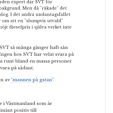
uden expert där SVT för
ibakgrund. Men då ”råkade” det
og. I det andra undantagsfallet
 om att en ”slumpvis utvald”
jt dieselpris i själva verket inte
r SVT så många gånger haft sån
. Ingen hos SVT har velat svara på
a runt bland en massa personer
 svara på sådant.
en av
“mannen på gatan”
e i Västmanland som är
mänt positiv till