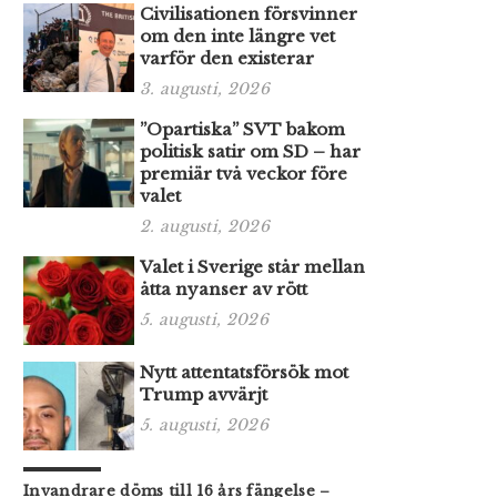
Civilisationen försvinner
om den inte längre vet
varför den existerar
3. augusti, 2026
”Opartiska” SVT bakom
politisk satir om SD – har
premiär två veckor före
valet
2. augusti, 2026
Valet i Sverige står mellan
åtta nyanser av rött
5. augusti, 2026
Nytt attentatsförsök mot
Trump avvärjt
5. augusti, 2026
Invandrare döms till 16 års fängelse –