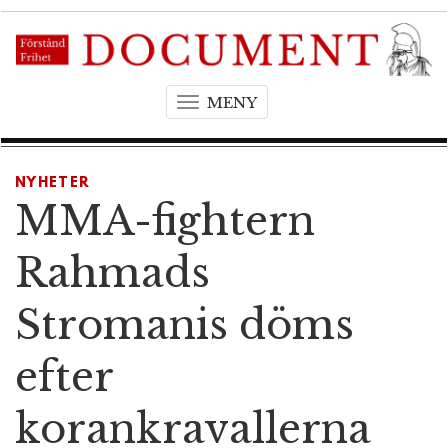
MENY
T
o
g
g
NYHETER
l
MMA-fightern
e
n
Rahmads
a
v
Stromanis döms
i
g
efter
a
t
korankravallerna
i
o