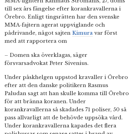
MMA-fightern Rahmads Stromanis, 27, döms
till sex års fängelse efter korankravallerna i
Örebro. Enligt tingsrätten har den svenske
MMA-fajtern agerat uppviglande och
pådrivande, något sajten
Kimura
var först
med att rapportera om
– Domen ska överklagas, säger
försvarsadvokat Peter Sivenius.
Under påskhelgen uppstod kravaller i Örebro
efter att den danske politikern Rasmus
Paludan sagt att han skulle komma till Örebro
för att bränna koranen. Under
korankravallerna så skadades 71 poliser, 50 så
pass allvarligt att de behövde uppsöka vård.
Under korankravallerna kapades det flera
polisbussar som senare sattes i brand av