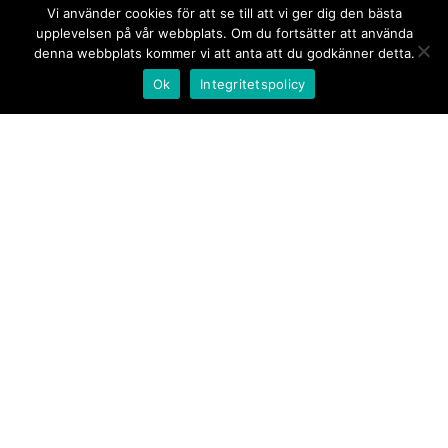
Vi använder cookies för att se till att vi ger dig den bästa
upplevelsen på vår webbplats. Om du fortsätter att använda
denna webbplats kommer vi att anta att du godkänner detta.
Ok
Integritetspolicy
Kontakt/tips oss
Om oss
Document.se
Första sidan
·
Nyheter
·
Kommentarer
·
Utrikes
·
Gästskribent
·
Ur flödet/I korthet
·
Notiser
·
Svarta