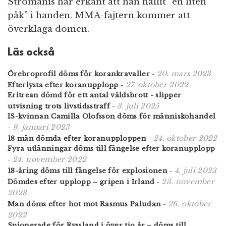
Stromanis har erkänt att han hållit ”en liten
påk” i handen. MMA-fajtern kommer att
överklaga domen.
Läs också
20. mars 2023
Örebroprofil döms för korankravaller
-
27. oktober 2022
Efterlysta efter koranupplopp
-
Eritrean dömd för ett antal våldsbrott - slipper
3. juli 2025
utvisning trots livstidsstraff
-
IS-kvinnan Camilla Olofsson döms för människohandel
9. januari 2023
-
24. oktober 2022
18 män dömda efter koranupploppen
-
Fyra utlänningar döms till fängelse efter koranupplopp
24. november 2022
-
4. juli 2023
18-åring döms till fängelse för explosionen
-
23. november
Dömdes efter upplopp – gripen i Irland
-
2023
26. oktober
Man döms efter hot mot Rasmus Paludan
-
2022
Spionerade för Ryssland i över tio år – döms till