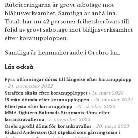
Rubriceringarna är grovt sabotage mot
blåljusverksamhet. Samtliga är anhållna.
Totalt har nu 42 personer frihetsberövats till
följd av grovt sabotage mot blåljusverksamhet
efter koranupploppen.
Samtliga är hemmahörande i Örebro län.
Läs också
Fyra utlänningar döms till fängelse efter koranupplopp
24. november 2022
-
14. mars 2023
Straffen sänks efter koranupploppet
-
24. oktober 2022
18 män dömda efter koranupploppen
-
27. oktober 2022
Efterlysta efter koranupplopp
-
MMA-fightern Rahmads Stromanis döms efter
7. november 2022
korankravallerna
-
20. mars 2023
Örebroprofil döms för korankravaller
-
Rickard Andersson (35) utpekad som gärningsman i