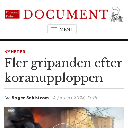
MENY
T
o
g
g
NYHETER
l
Fler gripanden efter
e
n
koranupploppen
a
v
i
4. januari 2023, 13:18
Av:
Roger Sahlström
g
a
t
i
o