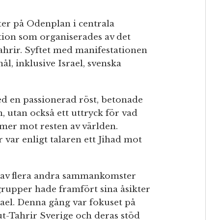
ter på Odenplan i centrala
ation som organiserades av det
Tahrir. Syftet med manifestationen
mål, inklusive Israel, svenska
 en passionerad röst, betonade
n, utan också ett uttryck för vad
imer mot resten av världen.
 var enligt talaren ett Jihad mot
 av flera andra sammankomster
rupper hade framfört sina åsikter
rael. Denna gång var fokuset på
-ut-Tahrir Sverige och deras stöd