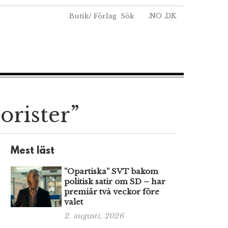
Butik
/
Förlag
Sök
.NO
.DK
orister”
Mest läst
”Opartiska” SVT bakom
politisk satir om SD – har
premiär två veckor före
valet
2. augusti, 2026