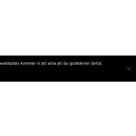
a webbplats kommer vi att anta att du godkänner detta.
Följ oss