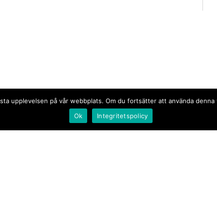
n bästa upplevelsen på vår webbplats. Om du fortsätter att använda denn
Ok
Integritetspolicy
Document.se