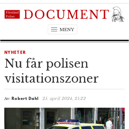
MENY
T
o
g
g
NYHETER
l
Nu får polisen
e
n
visitationszoner
a
v
i
25. april 2024, 21:22
Av:
Robert Dahl
g
a
t
i
o