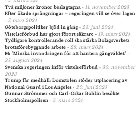
5. mars 2024
-
11. november 2023
Två miljoner kronor beslagtagna
-
Efter ökade sprängningar – regeringen vill se över lagen
7. mars 2024
-
23. juni 2024
Göteborgspolitiker bjöd in gäng
-
19. mars 2024
Vistelseförbud har gjort förort säkrare
-
Tydligare kontrollerande roll ska stärka Bolagsverkets
26. mars 2024
brottsförebyggande arbete
-
M: "Minska invandringen för att hantera gängvåldet"
-
25. augusti 2024
30. november
Svenska regeringen inför vistelseförbud
-
2023
Trump får medhåll: Domstolen stöder utplacering av
20. juni 2025
National Guard i Los Angeles
-
Gunnar Strömmer och Carl-Oskar Bohlin besökte
3. mars 2024
Stockholmspolisen
-