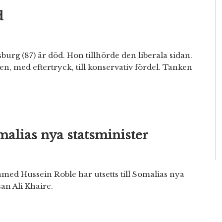
d
rg (87) är död. Hon tillhörde den liberala sidan.
n, med eftertryck, till konservativ fördel. Tanken
alias nya statsminister
ed Hussein Roble har utsetts till Somalias nya
an Ali Khaire.