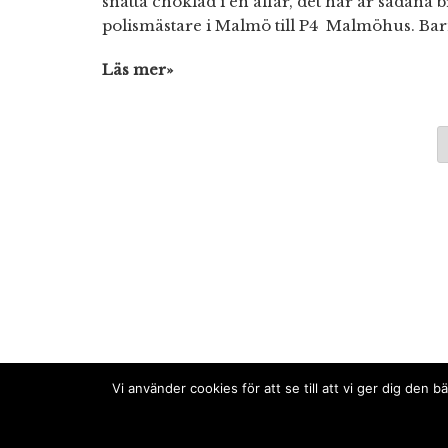
snatta choklad i en affär, det här är sådana b
polismästare i Malmö till P4 Malmöhus. Barn
Läs mer»
Vi använder cookies för att se till att vi ger dig de