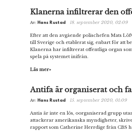
Klanerna infiltrerar den off
18. september 2020, 02:09
Av:
Hans Rustad
Efter att den avgående polischefen Mats Löfv
till Sverige och etablerat sig, enbart för att b
Klanerna har infiltrerat offentliga organ so
spela på systemet inifrån.
Läs mer»
Antifa är organiserat och fa
15. september 2020, 01:09
Av:
Hans Rustad
Antia är inte en lös, oorganiserad grupp ut
attackerar amerikanska myndigheter, skriv
rapport som Catherine Herrdige från CBS ha