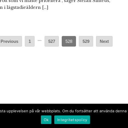
rott som vi måste prioritera”, säger Stefan Sintéus,
 i lågstadieåldern […]
…
Previous
1
527
528
529
Next
n bästa upplevelsen på vår webbplats. Om du fortsätter att använda denn
Ok
Integritetspolicy