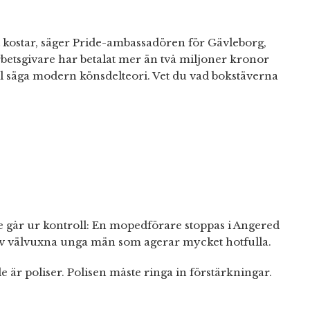
t kostar, säger Pride-ambassadören för Gävleborg,
rbetsgivare har betalat mer än två miljoner kronor
vill säga modern könsdelteori. Vet du vad bokstäverna
ge går ur kontroll: En mopedförare stoppas i Angered
av välvuxna unga män som agerar mycket hotfulla.
de är poliser. Polisen måste ringa in förstärkningar.