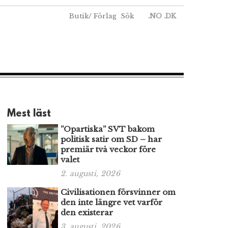
Butik
/
Förlag
Sök
.NO
.DK
Mest läst
”Opartiska” SVT bakom
politisk satir om SD – har
premiär två veckor före
valet
2. augusti, 2026
Civilisationen försvinner om
den inte längre vet varför
den existerar
3. augusti, 2026