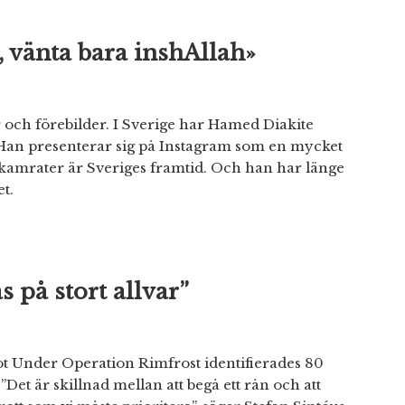
, vänta bara inshAllah»
 och förebilder. I Sverige har Hamed Diakite
. Han presenterar sig på Instagram som en mycket
amrater är Sveriges framtid. Och han har länge
et.
s på stort allvar”
ot Under Operation Rimfrost identifierades 80
Det är skillnad mellan att begå ett rån och att