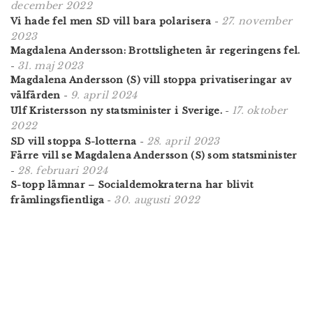
december 2022
27. november
Vi hade fel men SD vill bara polarisera
-
2023
Magdalena Andersson: Brottsligheten är regeringens fel.
31. maj 2023
-
Magdalena Andersson (S) vill stoppa privatiseringar av
9. april 2024
välfärden
-
17. oktober
Ulf Kristersson ny statsminister i Sverige.
-
2022
28. april 2023
SD vill stoppa S-lotterna
-
Färre vill se Magdalena Andersson (S) som statsminister
28. februari 2024
-
S-topp lämnar – Socialdemokraterna har blivit
30. augusti 2022
främlingsfientliga
-