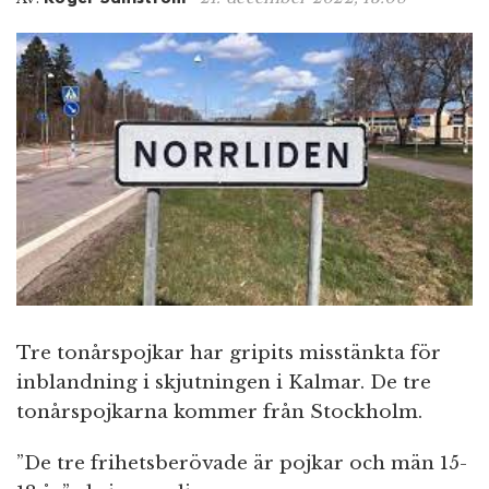
n
Tre tonårspojkar har gripits misstänkta för
inblandning i skjutningen i Kalmar. De tre
tonårspojkarna kommer från Stockholm.
”De tre frihetsberövade är pojkar och män 15-