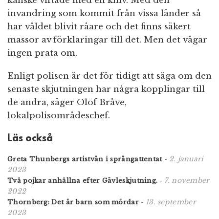
kanske viftade med en kniv. Med den
invandring som kommit från vissa länder så
har våldet blivit råare och det finns säkert
massor av förklaringar till det. Men det vågar
ingen prata om.
Enligt polisen är det för tidigt att säga om den
senaste skjutningen har några kopplingar till
de andra, säger Olof Bråve,
lokalpolisområdeschef.
Läs också
2. januari
Greta Thunbergs artistvän i sprängattentat
-
2023
7. november
Två pojkar anhållna efter Gävleskjutning.
-
2022
13. september
Thornberg: Det är barn som mördar
-
2023