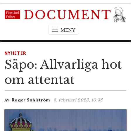
MENY
T
o
g
g
NYHETER
l
Säpo: Allvarliga hot
e
n
om attentat
a
v
i
8. februari 2023, 10:38
Av:
Roger Sahlström
g
a
t
i
o