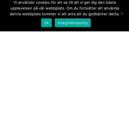
Vi använder cookies för att se till att vi ger dig den bästa
upplevelsen på vår webbplats. Om du fortsätter att använda
denna webbplats kommer vi att anta att du godkänner detta.
Ok
Integritetspolicy
Kontakt/tips oss
Om oss
Document.se
Första sidan
·
Nyheter
·
Kommentarer
·
Utrikes
·
Gästskribent
·
Ur flödet/I korthet
·
Notiser
·
Svarta