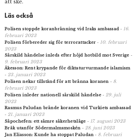
att ske.
Läs också
16.
Polisen stoppde koranbränning vid Iraks ambassad
-
februari 2023
10. februari
Polisen förbereder sig för terrorattacker
-
2023
Särskild händelse inleds efter höjd hotbild mot Sverige
-
9. februari 2023
Åkesson: Rent krypande för diktaturvurmande islamism
23. januari 2023
-
8.
Polisen nekar tillstånd för att bränna koranen
-
februari 2023
29. juli
Polisen inleder nationell särskild händelse
-
2023
Rasmus Paludan brände koranen vid Turkiets ambassad
21. januari 2023
-
17. augusti 2023
Säpochefen: ett sämre säkerhetsläge
-
28. juni 2023
Bråk utanför Södermalmsmoskén
-
8. februari
Jan Eliasson: Kunde ha stoppat Paludan
-