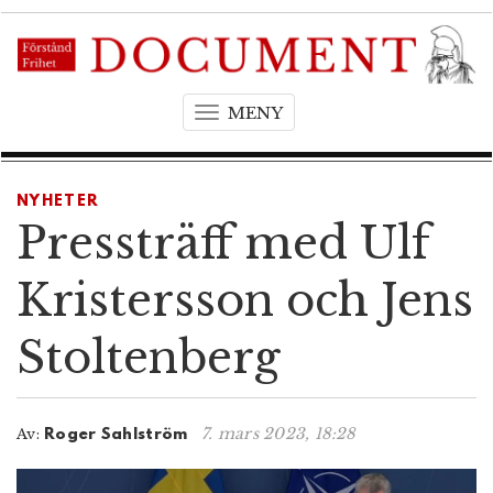
MENY
T
o
g
g
NYHETER
l
Pressträff med Ulf
e
n
Kristersson och Jens
a
v
Stoltenberg
i
g
a
t
7. mars 2023, 18:28
Av:
Roger Sahlström
i
o