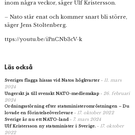
inom några veckor, säger Ulf Kristersson.
– Nato står enat och kommer snart bli större,
säger Jens Stoltenberg.
ttps://youtu.be/iPnCNb3cV-k
Läs också
11. mars
Sveriges flagga hissas vid Natos högkvarter
-
2024
26. februari
Ungerskt ja till svenskt NATO-medlemskap
-
2024
Ordningsstörning efter statsministeromröstningen – Du
17. oktober 2022
lovade en förintelseöverlevare
-
7. mars 2024
Sverige är nu ett NATO-land
-
17. oktober
Ulf Kristersson ny statsminister i Sverige.
-
2022