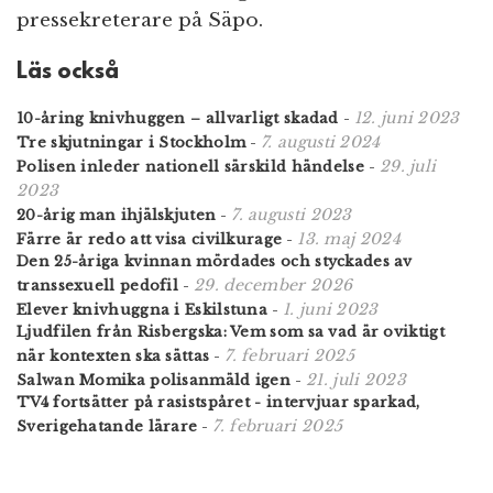
pressekreterare på Säpo.
Läs också
12. juni 2023
10-åring knivhuggen – allvarligt skadad
-
7. augusti 2024
Tre skjutningar i Stockholm
-
29. juli
Polisen inleder nationell särskild händelse
-
2023
7. augusti 2023
20-årig man ihjälskjuten
-
13. maj 2024
Färre är redo att visa civilkurage
-
Den 25-åriga kvinnan mördades och styckades av
29. december 2026
transsexuell pedofil
-
1. juni 2023
Elever knivhuggna i Eskilstuna
-
Ljudfilen från Risbergska: Vem som sa vad är oviktigt
7. februari 2025
när kontexten ska sättas
-
21. juli 2023
Salwan Momika polisanmäld igen
-
TV4 fortsätter på rasistspåret - intervjuar sparkad,
7. februari 2025
Sverigehatande lärare
-