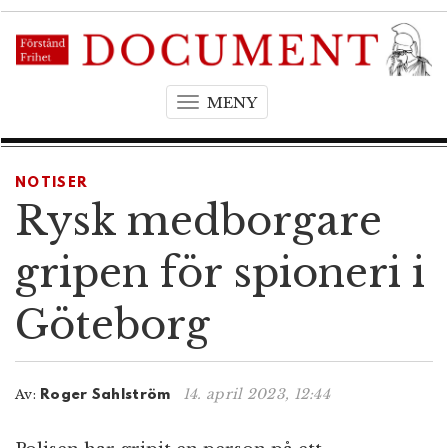
MENY
T
o
g
g
NOTISER
l
Rysk medborgare
e
n
gripen för spioneri i
a
v
Göteborg
i
g
a
t
14. april 2023, 12:44
Av:
Roger Sahlström
i
o