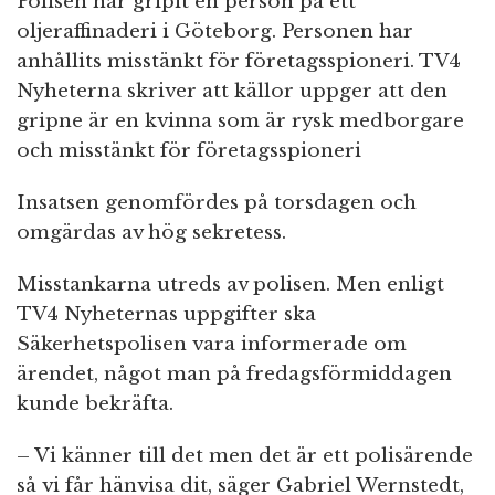
Polisen har gripit en person på ett
n
oljeraffinaderi i Göteborg. Personen har
anhållits misstänkt för företagsspioneri. TV4
Nyheterna skriver att källor uppger att den
gripne är en kvinna som är rysk medborgare
och misstänkt för företagsspioneri
Insatsen genomfördes på torsdagen och
omgärdas av hög sekretess.
Misstankarna utreds av polisen. Men enligt
TV4 Nyheternas uppgifter ska
Säkerhetspolisen vara informerade om
ärendet, något man på fredagsförmiddagen
kunde bekräfta.
– Vi känner till det men det är ett polisärende
så vi får hänvisa dit, säger Gabriel Wernstedt,