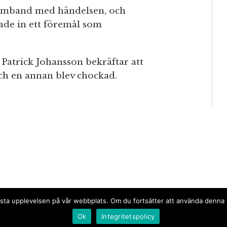
 samband med händelsen, och
tade in ett föremål som
Patrick Johansson bekräftar att
och en annan blev chockad.
n bästa upplevelsen på vår webbplats. Om du fortsätter att använda denn
Ok
Integritetspolicy