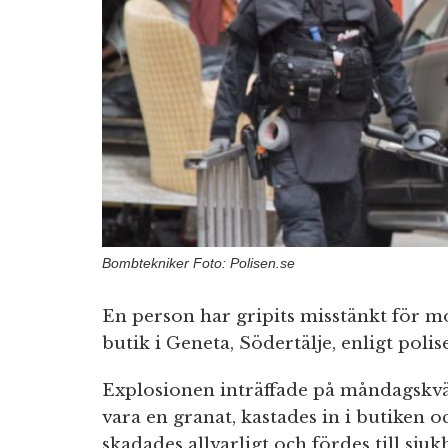
Bombtekniker Foto: Polisen.se
En person har gripits misstänkt för m
butik i Geneta, Södertälje, enligt polis
Explosionen inträffade på måndagskväl
vara en granat, kastades in i butiken 
skadades allvarligt och fördes till sju