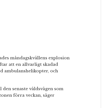
akades måndagskvällens explosion
tar att en allvarligt skadad
ed ambulanshelikopter, och
ll den senaste våldsvågen som
szonen förra veckan, säger