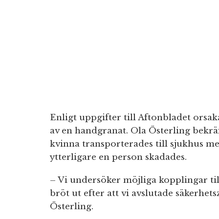
Enligt uppgifter till Aftonbladet ors
av en handgranat. Ola Österling bekräf
kvinna transporterades till sjukhus m
ytterligare en person skadades.
– Vi undersöker möjliga kopplingar ti
bröt ut efter att vi avslutade säkerhet
Österling.