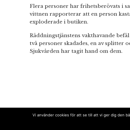
Flera personer har frihetsberövats i
vittnen rapporterar att en person kas
exploderade i butiken.
Räddningstjänstens vakthavande befäl 
två personer skadades, en av splitter 
Sjukvården har tagit hand om dem.
Vi använder cookies för att se till att vi ger dig de