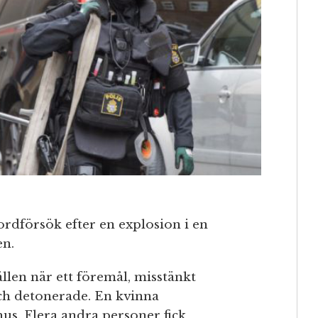
ordförsök efter en explosion i en
en.
len när ett föremål, misstänkt
och detonerade. En kvinna
khus. Flera andra personer fick