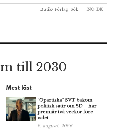
Butik
/
Förlag
Sök
.NO
.DK
am till 2030
Mest läst
”Opartiska” SVT bakom
politisk satir om SD – har
premiär två veckor före
valet
2. augusti, 2026