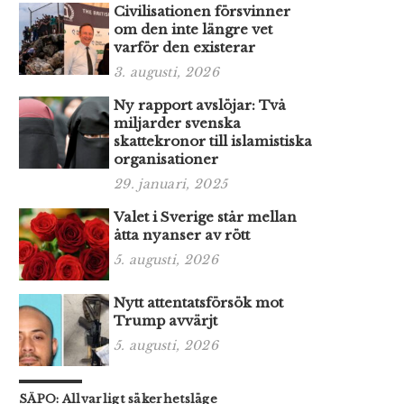
Civilisationen försvinner
om den inte längre vet
varför den existerar
3. augusti, 2026
Ny rapport avslöjar: Två
miljarder svenska
skattekronor till islamistiska
organisationer
29. januari, 2025
Valet i Sverige står mellan
åtta nyanser av rött
5. augusti, 2026
Nytt attentatsförsök mot
Trump avvärjt
5. augusti, 2026
SÄPO: Allvarligt säkerhetsläge