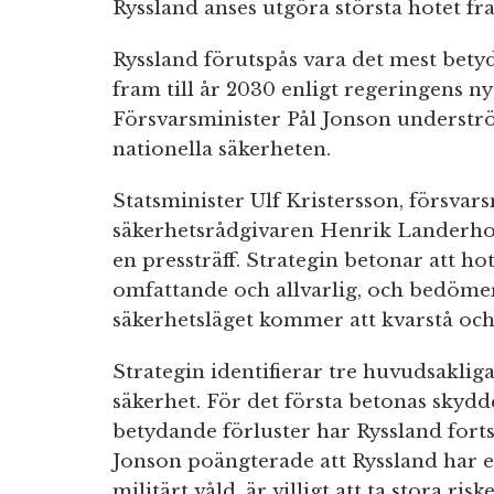
Ryssland anses utgöra största hotet fr
Ryssland förutspås vara det mest bety
fram till år 2030 enligt regeringens ny
Försvarsminister Pål Jonson understr
nationella säkerheten.
Statsminister Ulf Kristersson, försvar
säkerhetsrådgivaren Henrik Landerho
en pressträff. Strategin betonar att h
omfattande och allvarlig, och bedöme
säkerhetsläget kommer att kvarstå och 
Strategin identifierar tre huvudsaklig
säkerhet. För det första betonas skydd
betydande förluster har Ryssland fortsa
Jonson poängterade att Ryssland har en
militärt våld, är villigt att ta stora r