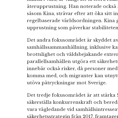
återupprustning. Han noterade också a
såsom Kina, strävar efter att öka sitt
regelbaserade världsordningen. Kina
upprustning som påverkar stabiliteten
Det andra fokusområdet är skyddet a
samhällssammanhållning, inklusive k
brottslighet och våldsbejakande extre
parallellsamhällen utgöra ett säkerhe
innebär också risker, då personer med
komma med, och migranter kan utnyttja
utöva påtryckningar mot Sverige.
Det tredje fokusområdet är att stärka 
säkerställa konkurrenskraft och bereds
vara vägledande vid samhällsintresseav
säkerhetsstrategin från 2017, framtage