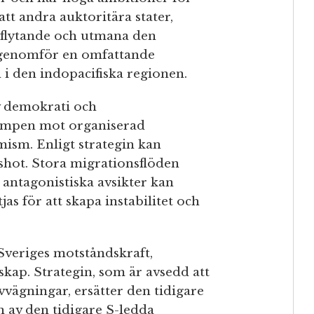
tt andra auktoritära stater,
 inflytande och utmana den
 genomför en omfattande
 i den indopacifiska regionen.
v demokrati och
ampen mot organiserad
mism. Enligt strategin kan
tshot. Stora migrationsflöden
 antagonistiska avsikter kan
s för att skapa instabilitet och
Sveriges motståndskraft,
kap. Strategin, som är avsedd att
vägningar, ersätter den tidigare
n av den tidigare S-ledda