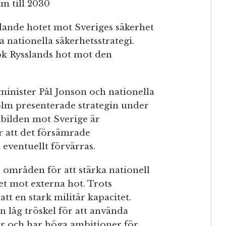
am till 2030
dande hotet mot Sveriges säkerhet
a nationella säkerhetsstrategi.
ök Rysslands hot mot den
sminister Pål Jonson och nationella
lm presenterade strategin under
otbilden mot Sverige är
r att det försämrade
eventuellt förvärras.
a områden för att stärka nationell
et mot externa hot. Trots
tt en stark militär kapacitet.
 låg tröskel för att använda
isker och har höga ambitioner för